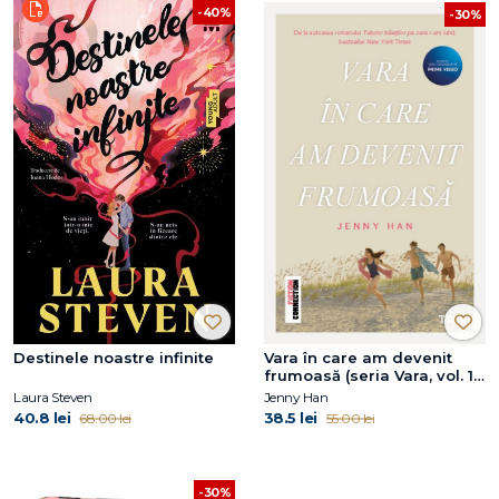
-40%
-30%
Destinele noastre infinite
Vara în care am devenit
frumoasă (seria Vara, vol. 1,
ediție tie-in)
Laura Steven
Jenny Han
40.8 lei
38.5 lei
68.00 lei
55.00 lei
-30%