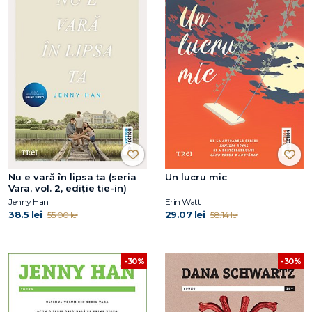
Nu e vară în lipsa ta (seria
Un lucru mic
Vara, vol. 2, ediție tie-in)
Jenny Han
Erin Watt
38.5 lei
29.07 lei
55.00 lei
58.14 lei
-30%
-30%