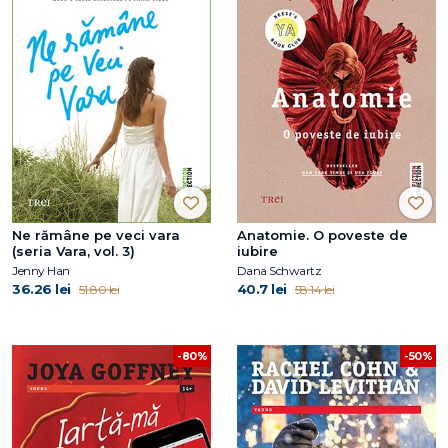
Ne rămâne pe veci vara
Anatomie. O poveste de
(seria Vara, vol. 3)
iubire
Jenny Han
Dana Schwartz
36.26 lei
40.7 lei
51.80 lei
58.14 lei
-80%
-50%