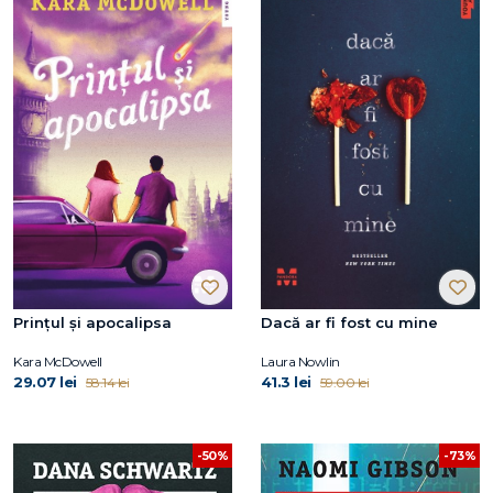
Prințul și apocalipsa
Dacă ar fi fost cu mine
Kara McDowell
Laura Nowlin
29.07 lei
41.3 lei
58.14 lei
59.00 lei
-50%
-73%