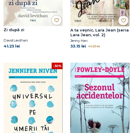
Zi după zi
A ta veșnic, Lara Jean (seria
Lara Jean, vol. 2)
David Levithan
Jenny Han
41.23 lei
33.15 lei
41.23 lei
-30%