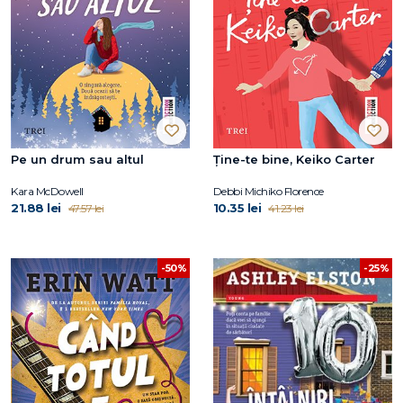
Pe un drum sau altul
Ține-te bine, Keiko Carter
Kara McDowell
Debbi Michiko Florence
21.88 lei
10.35 lei
47.57 lei
41.23 lei
-25%
-50%