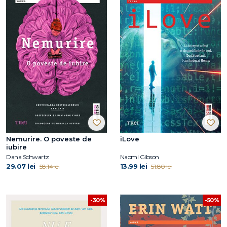
Nemurire. O poveste de
iLove
iubire
Dana Schwartz
Naomi Gibson
29.07 lei
13.99 lei
58.14 lei
51.80 lei
-30%
-50%