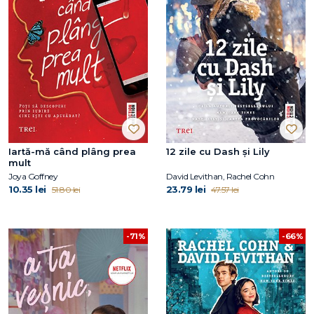
Iartă-mă când plâng prea
12 zile cu Dash și Lily
mult
Joya Goffney
David Levithan, Rachel Cohn
10.35 lei
23.79 lei
51.80 lei
47.57 lei
-66%
-71%