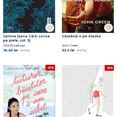
Semne (seria Cărți scrise
Căutând-o pe Alaska
pe piele, vol. 3)
Alice Broadway
John Green
16.49 lei
33.3 lei
41.23 lei
47.57 lei
-30%
-16%