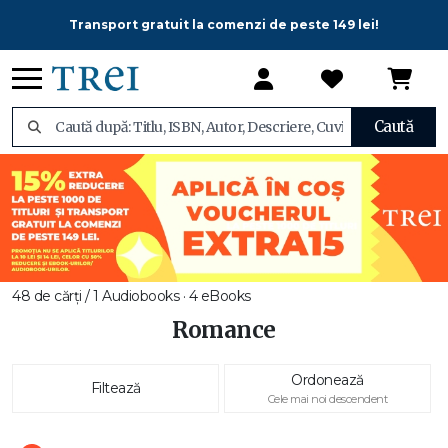
Transport gratuit la comenzi de peste 149 lei!
Caută
48 de cărți / 1 Audiobooks · 4 eBooks
Romance
Ordonează
Filtează
Cele mai noi descendent