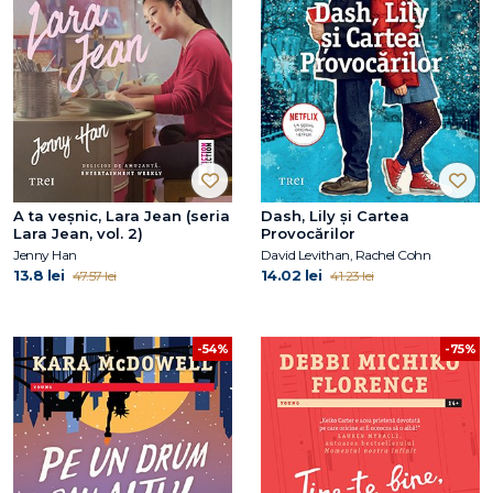
A ta veșnic, Lara Jean (seria
Dash, Lily şi Cartea
Lara Jean, vol. 2)
Provocărilor
Jenny Han
David Levithan, Rachel Cohn
13.8 lei
14.02 lei
47.57 lei
41.23 lei
-54%
-75%