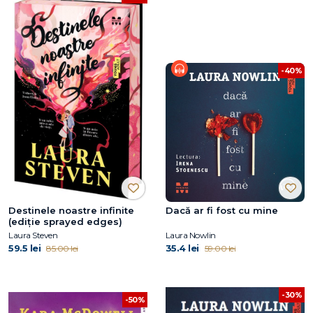
-40%
Destinele noastre infinite
Dacă ar fi fost cu mine
(ediție sprayed edges)
Laura Steven
Laura Nowlin
59.5 lei
35.4 lei
85.00 lei
59.00 lei
-30%
-50%