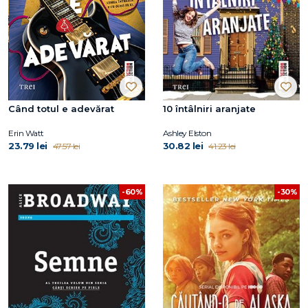
Când totul e adevărat
10 întâlniri aranjate
Erin Watt
Ashley Elston
23.79 lei
30.82 lei
47.57 lei
41.23 lei
-60%
-30%