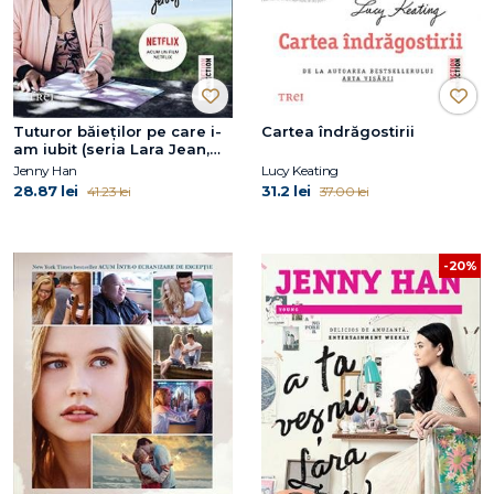
Tuturor băieţilor pe care i-
Cartea îndrăgostirii
am iubit (seria Lara Jean,
vol. 1)
Jenny Han
Lucy Keating
28.87 lei
31.2 lei
41.23 lei
37.00 lei
-20%