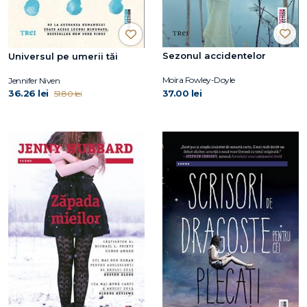
Sezonul accidentelor
Universul pe umerii tăi
Moïra Fowley-Doyle
Jennifer Niven
36.26 lei
37.00 lei
51.80 lei