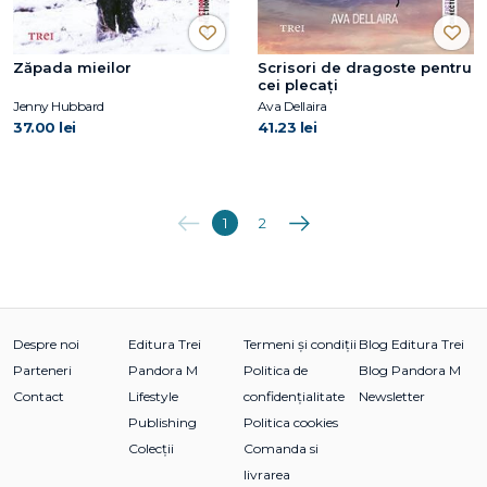
Zăpada mieilor
Scrisori de dragoste pentru
cei plecați
Jenny Hubbard
Ava Dellaira
37.00 lei
41.23 lei
Anterioara
Următoarea
1
2
Despre noi
Editura Trei
Termeni și condiții
Blog Editura Trei
Parteneri
Pandora M
Politica de
Blog Pandora M
Contact
Lifestyle
confidențialitate
Newsletter
Publishing
Politica cookies
Colecții
Comanda si
livrarea