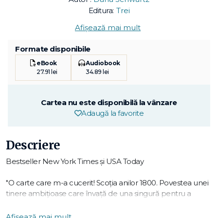
Editura:
Trei
Afișează mai mult
Formate disponibile
eBook
Audiobook
27.91 lei
34.89 lei
Cartea nu este disponibilă la vânzare
Adaugă la favorite
Descriere
Bestseller New York Times și USA Today
"O carte care m-a cucerit! Scoția anilor 1800. Povestea unei
tinere ambițioase care învață de una singură pentru a
deveni chirurg, o meserie de neconceput pentru o femeie.
Hazel se luptă împotriva prejudecăților și a constrângerilor
Afișează mai mult