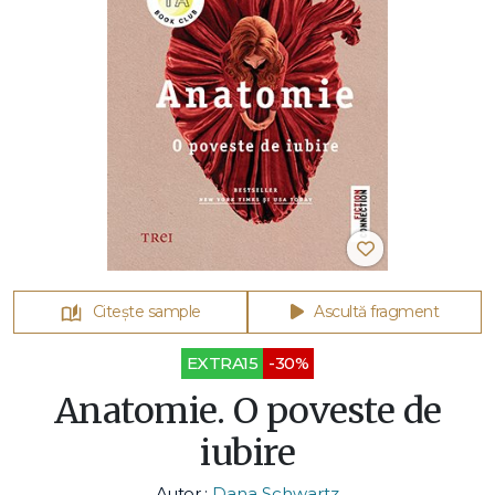
Citește sample
Ascultă fragment
EXTRA15
-30%
Anatomie. O poveste de
iubire
Autor :
Dana Schwartz