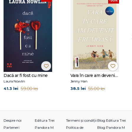
-30%
White Male Writers of the Western Canon.
Poate fi urmărită pe www.danaschwartzdotcom.com.
Dacă ar fi fost cu mine
Vara în care am devenit frumoasă (seria Vara, vol. 1, ediție tie-in)
Laura Nowlin
Jenny Han
59.00 lei
55.00 lei
41.3 lei
38.5 lei
Despre noi
Editura Trei
Termeni și condiții
Blog Editura Trei
Parteneri
Pandora M
Politica de
Blog Pandora M