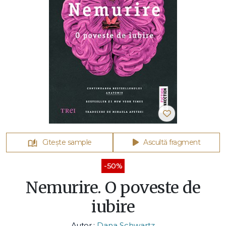
Citește sample
Ascultă fragment
-50%
Nemurire. O poveste de
iubire
Autor :
Dana Schwartz