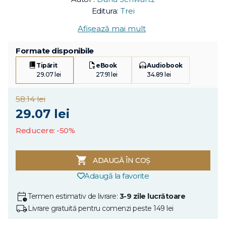
Editura:
Trei
Afișează mai mult
Formate disponibile
Tipărit
eBook
Audiobook
29.07 lei
27.91 lei
34.89 lei
58.14 lei
29.07 lei
Reducere: -50%
ADAUGĂ ÎN COȘ
Adaugă la favorite
Termen estimativ de livrare:
3-9 zile lucrătoare
Livrare gratuită pentru comenzi peste 149 lei