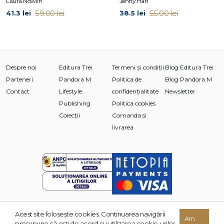
Laura Nowlin
Jenny Han
59.00 lei
55.00 lei
41.3 lei
38.5 lei
Despre noi
Editura Trei
Termeni și condiții
Blog Editura Trei
Parteneri
Pandora M
Politica de
Blog Pandora M
Contact
Lifestyle
confidențialitate
Newsletter
Publishing
Politica cookies
Colecții
Comanda si
livrarea
Acest site foloseşte cookies. Continuarea navigării
Am
© 2026 Grupul Editorial TREI. Toate drepturile rezervate.
presupune că eşti de acord cu utilizarea cookie-urilor.