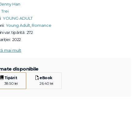
Jenny Han
Trei
:
YOUNG ADULT
ii:
Young Adult
,
Romance
ni var. tipărită:
272
riției:
2022
ză mai mult
mate disponibile
Tipărit
eBook
38.50 lei
26.40 lei