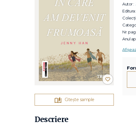
Autor :
Editura:
Colecții
Categor
Nr. pagi
Anul apa
Afișea
For
Citește sample
Descriere