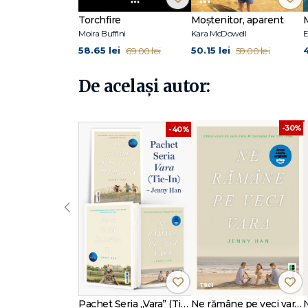
bibliotecară și are o diplomă în scriere creativă la New
și Twitter sau o puteți vizita la jennyhan.com.
Torchfire
Moștenitor, aparent
Moira Buffini
Kara McDowell
E
58.65 lei
50.15 lei
4
69.00 lei
59.00 lei
De același autor:
-30%
-40%
‹
Pachet Seria „Vara” (Tie-In) – Jenny Han
Ne rămâne pe veci vara (seria Vara, vol. 3, ediție tie-in)