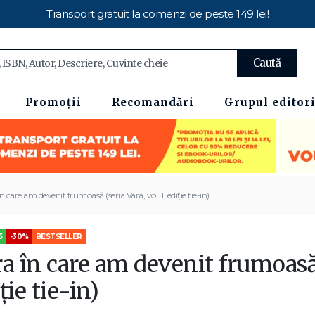
Transport gratuit la comenzi de peste 149 lei!
Caută
Promoții
Recomandări
Grupul editori
n care am devenit frumoasă (seria Vara, vol. 1, ediție tie-in)
5
-30%
BESTSELLER
a în care am devenit frumoasă (
ție tie-in)