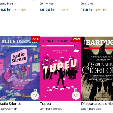
enny Han
Jenny Han
Jenny Han
8.5 lei
36.26 lei
13.8 lei
55.00 lei
51.80 lei
47.57 lei
-50%
-76%
Radio Silence
Tupeu
lice Oseman
Jennifer Mathieu
Leigh Bardugo