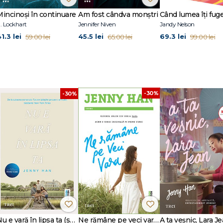
 School. Locuiește în Brooklyn, New York. O puteți urmări la @jennyhan pe I
Mincinoși în continuare
Am fost cândva monștri
. Lockhart
Jennifer Niven
Jandy Nelson
1.3 lei
45.5 lei
69.3 lei
59.00 lei
65.00 lei
99.00 lei
-30%
-30%
Nu e vară în lipsa ta (seria Vara, vol. 2, ediție tie-in)
Ne rămâne pe veci vara (seria Vara, vol. 3)