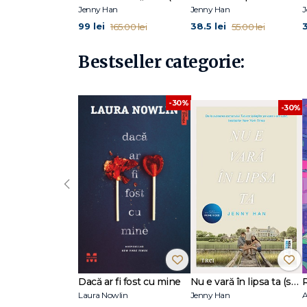
Jenny Han
Jenny Han
J
99 lei
38.5 lei
3
165.00 lei
55.00 lei
Bestseller categorie:
-30%
-30%
‹
Dacă ar fi fost cu mine
Nu e vară în lipsa ta (seria Vara, vol. 2, ediție tie-in)
Laura Nowlin
Jenny Han
A