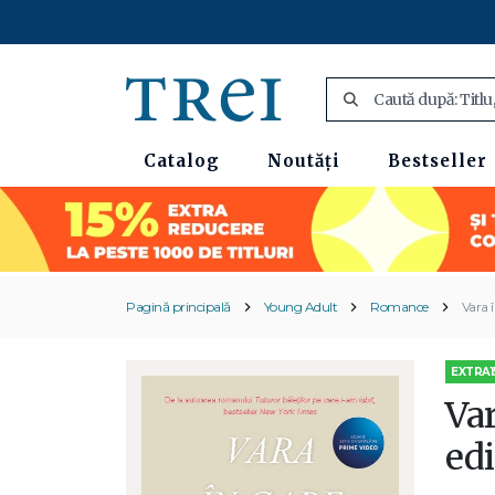
Catalog
Noutăți
Bestseller
Pagină principală
Young Adult
Romance
Vara î
EXTRA1
Var
edi