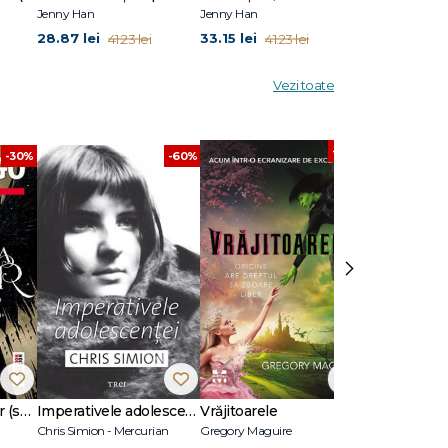
Jenny Han
Jenny Han
Jenny Han
28.87 lei
33.15 lei
20.62 lei
41.23 lei
41.23 lei
41
Vezi toate
-30%
-30%
-60%
›
Răzbunarea ciorilor (seria Banda celor șase ciori, vol. 2)
Imperativele adolescenței
Vrăjitoarele
Chris Simion - Mercurian
Gregory Maguire
Leigh Bardugo