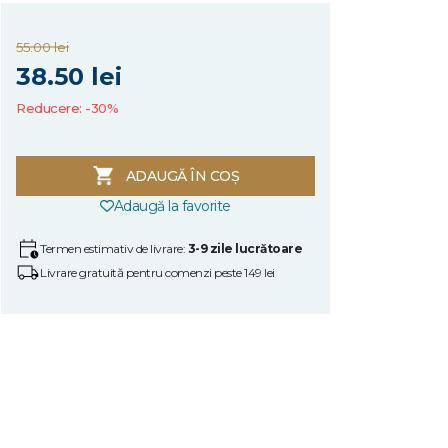
55.00 lei
38.50 lei
Reducere: -30%
ADAUGĂ ÎN COȘ
Adaugă la favorite
Termen estimativ de livrare:
3-9 zile lucrătoare
Livrare gratuită pentru comenzi peste 149 lei