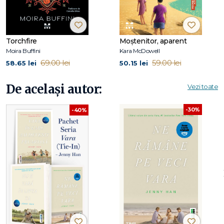
Torchfire
Moștenitor, aparent
Moira Buffini
Kara McDowell
69.00 lei
59.00 lei
58.65 lei
50.15 lei
De același autor:
Vezi toate
-30%
-40%