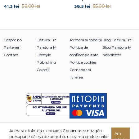
59.00 lei
55.00 lei
41.3 lei
38.5 lei
Despre noi
Editura Trei
Termeni și condiții
Blog Editura Trei
Parteneri
Pandora M
Politica de
Blog Pandora M
Contact
Lifestyle
confidențialitate
Newsletter
Publishing
Politica cookies
Colecții
Comanda si
livrarea
Acest site foloseşte cookies. Continuarea navigării
Am
© 2026 Grupul Editorial TREI. Toate drepturile rezervate.
presupune că eşti de acord cu utilizarea cookie-urilor.