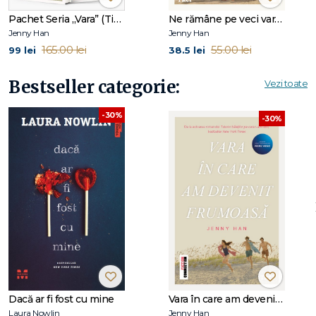
Pachet Seria „Vara” (Tie-In) – Jenny Han
Ne rămâne pe veci vara (seria Vara, vol. 3, ediție tie-in)
Jenny Han
Jenny Han
165.00 lei
55.00 lei
99 lei
38.5 lei
Bestseller categorie:
Vezi toate
-30%
-30%
Dacă ar fi fost cu mine
Vara în care am devenit frumoasă (seria Vara, vol. 1, ediție tie-in)
Laura Nowlin
Jenny Han