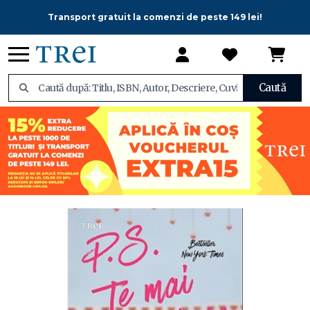
Transport gratuit la comenzi de peste 149 lei!
Caută