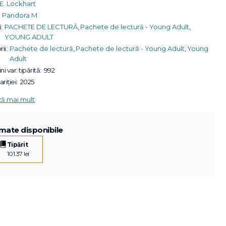
E. Lockhart
Pandora M
:
PACHETE DE LECTURĂ
,
Pachete de lectură - Young Adult
,
YOUNG ADULT
ii:
Pachete de lectură
,
Pachete de lectură - Young Adult
,
Young
Adult
ni var. tipărită:
992
riției:
2025
ză mai mult
mate disponibile
Tipărit
101.37 lei