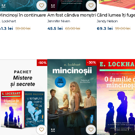
Mincinoși în continuare
Am fost cândva monștri
. Lockhart
Jennifer Niven
Jandy Nelson
1.3 lei
45.5 lei
69.3 lei
59.00 lei
65.00 lei
99.00 lei
ic
ale ultimilor ani
surprinzătoare
-30%
-50%
familie și relații complexe
nări de situație memorabile
t din mână