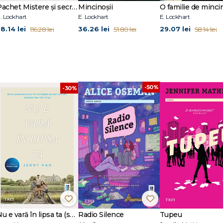
Pachet Mistere și secrete
Mincinoşii
O familie de minci
. Lockhart
E. Lockhart
E. Lockhart
8.14 lei
36.26 lei
29.07 lei
116.28 lei
51.80 lei
58.14 lei
-50%
-30%
Nu e vară în lipsa ta (seria Vara, vol. 2, ediție tie-in)
Radio Silence
Tupeu