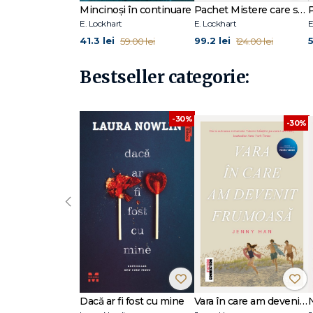
Mincinoși în continuare
Pachet Mistere care schimbă destine
E. Lockhart
E. Lockhart
E
41.3 lei
99.2 lei
5
59.00 lei
124.00 lei
Bestseller categorie:
-30%
-30%
‹
Dacă ar fi fost cu mine
Vara în care am devenit frumoasă (seria Vara, vol. 1, ediție tie-in)