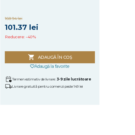
168.94 lei
101.37 lei
Reducere: -40%
ADAUGĂ ÎN COȘ
Adaugă la favorite
Termen estimativ de livrare:
3-9 zile lucrătoare
Livrare gratuită pentru comenzi peste 149 lei