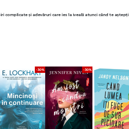
ri complicate și adevăruri care ies la iveală atunci când te aștepț
 de E. Lockhart, una dintre cele mai apreciate autoare de ficțiune Young A
urnări de situație spectaculoase, aceste romane explorează fragilitatea a
e în generație.
-30%
-30%
ă de mister, emoție și un final imposibil de uitat.
r din familia Sinclair.
și noi secrete ies la suprafață.