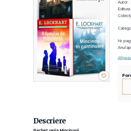
Autor :
Editura:
Colecții
Categor
Nr. pagi
Anul apa
Afișea
For
Descriere
Pachet seria Mincinoșii