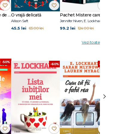
Când lumea îți fuge de sub picioare (ediție sprayed edges)
O vrajă delicată
Pachet Mistere care schimbă destine
Allison Saft
Jennifer Niven, E. Lockhart
John Green, Ja
45.5 lei
99.2 lei
110.09 lei
65.00 lei
124.00 lei
1
Vezi toate
-50%
-60%
-64%
›