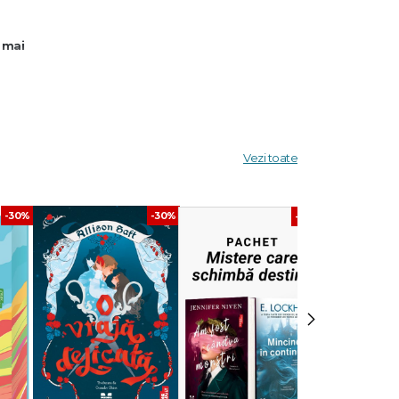
i mai
dult.
devărului
Vezi toate
-30%
-30%
-20%
›