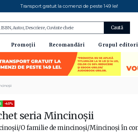
Transport gratuit la comenzi de peste 149 lei!
Caută
Promoții
Recomandări
Grupul editori
ncinoșii
5
-40%
chet seria Mincinoșii
inoșii/O familie de mincinoși/Mincinoși în co