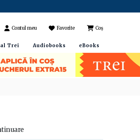
Contul meu
Favorite
Coș
al Trei
Audiobooks
eBooks
ntinuare