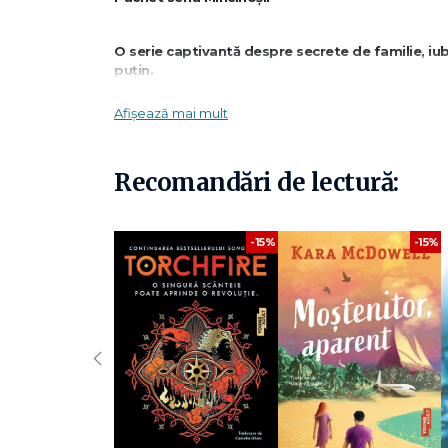
O serie captivantă despre secrete de familie, iubi
puțin.
Afișează mai mult
Acest pachet reunește toate volumele din seria semnată
Cu o atmosferă tensionată, personaje memorabile și răst
și consecințele minciunilor care se transmit din generați
Recomandări de lectură:
Ce conține pachetul
-15%
-15%
Mincinoșii — E. Lockhart
Romanul care a cucerit milioane de cititori, o poveste plin
O familie de mincinoși — E. Lockhart
‹
Un prequel care dezvăluie originile secretelor și tragediilo
Mincinoși în continuare — E. Lockhart
Continuarea mult așteptată a seriei, în care noi adevăruri 