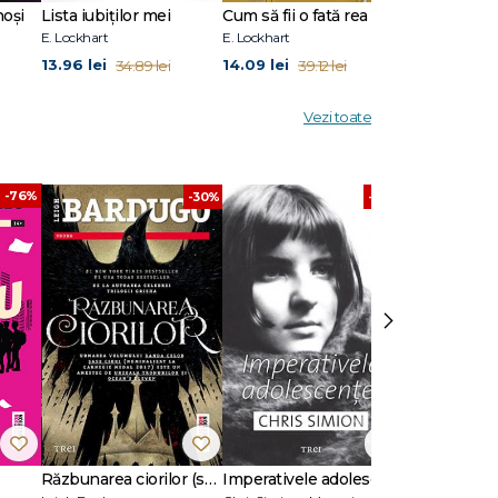
noși
Lista iubiţilor mei
Cum să fii o fată rea
Mincinoși în
E. Lockhart
E. Lockhart
E. Lockhart
13.96 lei
14.09 lei
28.2 lei
34.89 lei
39.12 lei
47.0
Vezi toate
-76%
-30%
-60%
›
Răzbunarea ciorilor (seria Banda celor șase ciori, vol. 2)
Imperativele adolescenței
Vrăjitoarele