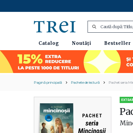
Catalog
Noutăți
Bestseller
Pagină principală
Pachete de lectură
Pachet seria Mi
EXTRA1
Pa
Minc