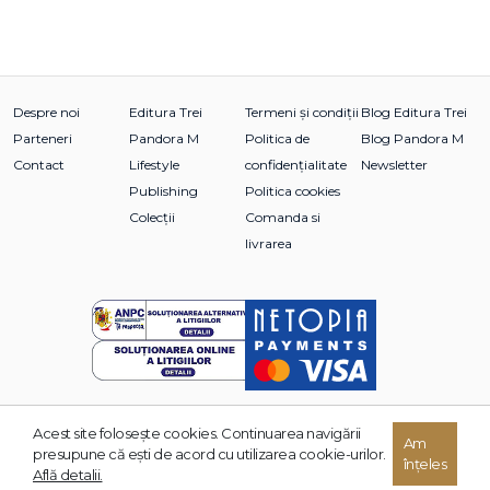
membrii fondatori ai organizaţiei Children’s Literature New
England, Inc., o fundaţie nonprofit menită să atragă atenţia
asupra importanţei literaturii în viaţa copiilor, şi timp de 25
ani a fost unul dintre codirectorii organizaţiei. Aflați mai
Despre noi
Editura Trei
Termeni și condiții
Blog Editura Trei
multe despre autor pe
gregorymaguire.com
.
Parteneri
Pandora M
Politica de
Blog Pandora M
Contact
Lifestyle
confidențialitate
Newsletter
Publishing
Politica cookies
Colecții
Comanda si
livrarea
Acest site foloseşte cookies. Continuarea navigării
© 2026 Grupul Editorial TREI. Toate drepturile rezervate.
Am
presupune că eşti de acord cu utilizarea cookie-urilor.
înțeles
Dezvoltat de:
Află detalii.