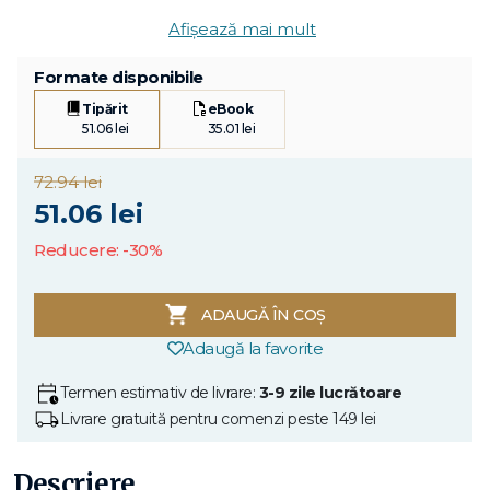
Afișează mai mult
Formate disponibile
Tipărit
eBook
51.06 lei
35.01 lei
72.94 lei
51.06 lei
Reducere: -30%
ADAUGĂ ÎN COȘ
Adaugă la favorite
Termen estimativ de livrare:
3-9 zile lucrătoare
Livrare gratuită pentru comenzi peste 149 lei
Descriere