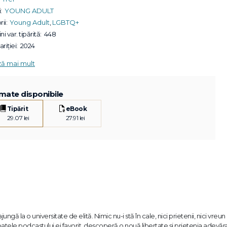
:
YOUNG ADULT
ii:
Young Adult
,
LGBTQ+
ni var. tipărită:
448
riției:
2024
ză mai mult
mate disponibile
Tipărit
eBook
29.07 lei
27.91 lei
ngă la o universitate de elită. Nimic nu-i stă în cale, nici prietenii, nici vreun
spatele podcastului ei favorit, descoperă o nouă libertate și prietenia adevăr