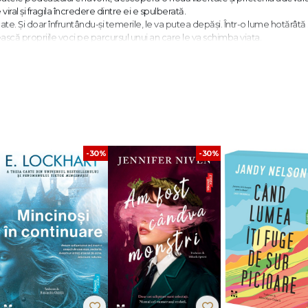
iral și fragila încredere dintre ei e spulberată.
ate. Și doar înfruntându-și temerile, le va putea depăși. Într-o lume hotărâtă 
ască propriile voci pe parcursul unui an care le va schimba viața.
adevărat?
ologiile sale oferă oportunități de conectare și de împlinire care depășes
ekly
 Green."
Bookseller
(London)
-30%
-30%
rile adolescenților, cu scopul de a crea personaje credibile și o poveste
ăsi. O alegere de top pentru orice colecție YA."
School Library Journal
olvit Durham University și e creatoarea celebrei serii de romane grafice
Hear
 îndrăgite romane pentru adolescenți, printre care se numără
Solitaire
,
I Was
 Inky Awards, Carnegie Medal și Goodreads Choice Awards. La editura Trei au 
t cu YA Book Prize) și
Nick și Charlie
. Aflați mai multe despre Alice pe