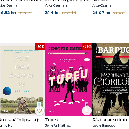
lice Oseman
Alice Oseman
Alice Oseman
46.52 lei
31.4 lei
29.07 lei
116.28 lei
116.28 lei
58.14 lei
-76%
-30%
Nu e vară în lipsa ta (seria Vara, vol. 2, ediție tie-in)
Tupeu
enny Han
Jennifer Mathieu
Leigh Bardugo