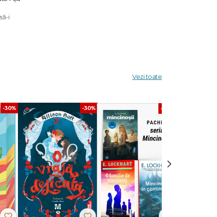
să-i
c cu
Vezi toate
-30%
-30%
-40%
tstopper
 Born
mai
›