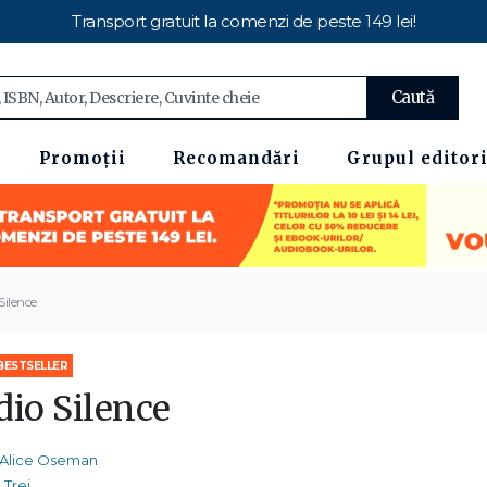
Transport gratuit la comenzi de peste 149 lei!
Caută
Promoții
Recomandări
Grupul editori
Silence
BESTSELLER
dio Silence
Alice Oseman
Trei