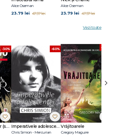
Alice Oseman
Alice Oseman
Alice Oseman
23.79 lei
23.79 lei
31.19 lei
47.57 lei
47.57 lei
62.3
Vezi toate
-30%
-30%
-60%
›
Răzbunarea ciorilor (seria Banda celor șase ciori, vol. 2)
Imperativele adolescenței
Vrăjitoarele
Chris Simion - Mercurian
Gregory Maguire
Leigh Bardugo