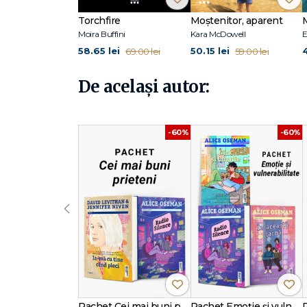
Torchfire
Moștenitor, aparent
Moira Buffini
Kara McDowell
E
58.65 lei
50.15 lei
4
69.00 lei
59.00 lei
De același autor:
-60%
-60%
‹
Pachet Cei mai buni prieteni
Pachet Emoție și vulnerabilitate