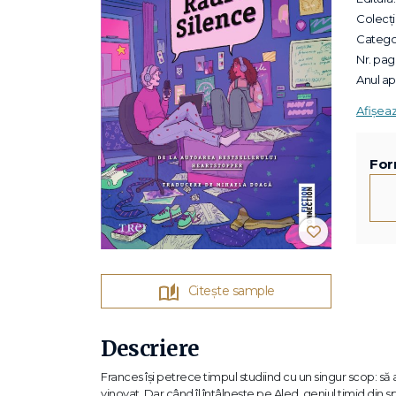
Colecții
Categor
Nr. pagi
Anul apa
Afișea
For
Citește sample
Descriere
Frances își petrece timpul studiind cu un singur scop: să aju
vinovat. Dar când îl întâlnește pe Aled, geniul timid din 