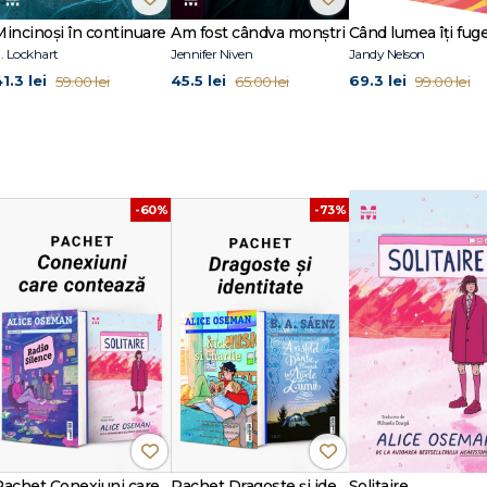
Mincinoși în continuare
Am fost cândva monștri
. Lockhart
Jennifer Niven
Jandy Nelson
1.3 lei
45.5 lei
69.3 lei
59.00 lei
65.00 lei
99.00 lei
-60%
-73%
Pachet Conexiuni care contează
Pachet Dragoste și identitate
Solitaire