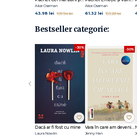
Alice Oseman
Alice Oseman
A
43.98 lei
61.32 lei
109.94 lei
153.28 lei
Bestseller categorie:
-30%
-30%
‹
Dacă ar fi fost cu mine
Vara în care am devenit frumoasă (seria Vara, vol. 1, ediție tie-in)
Laura Nowlin
Jenny Han
J