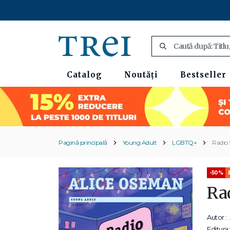
Catalog
Noutăți
Bestseller
Pagină principală
Young Adult
LGBTQ+
Radio 
-50%
Ra
Autor :
Editura: