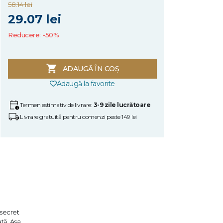
58.14 lei
29.07 lei
Reducere: -50%
ADAUGĂ ÎN COȘ
Adaugă la favorite
Termen estimativ de livrare:
3-9 zile lucrătoare
Livrare gratuită pentru comenzi peste 149 lei
 secret
ată. Așa