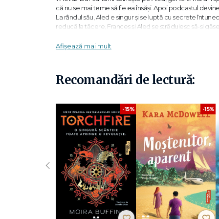
că nu se mai teme să fie ea însăși. Apoi podcastul devine v
La rândul său, Aled e singur și se luptă cu secrete întunec
reducă la tăcere, Frances și Aled se străduiesc să-și găse
Oare vor avea curajul să le arate tuturor cine sunt ei cu 
Afișează mai mult
„Oseman demonstrează în mod strălucit că lumea și tehn
mult definițiile tradiționale ale succesului."
Publishers We
Recomandări de lectură:
„O carte onestă și autentică... cu priză la cititorii lui John
-15%
-15%
„Autoarea combină cu măiestrie spiritul sardonic și teme
contemporană convingătoare, în care aceștia se vor reg
Alice Oseman
s-a născut în 1994 în Kent, Anglia. A abs
(ecranizată de Netflix), precum și autoarea unor foarte
for This
și
Loveless
. Cărțile sale au fost nominalizate la
‹
apărut romanele:
În această iarnă
,
Loveless
(recompensa
aliceoseman.com.