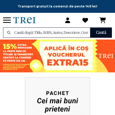
Transport gratuit la comenzi de peste 149 lei!
Caută