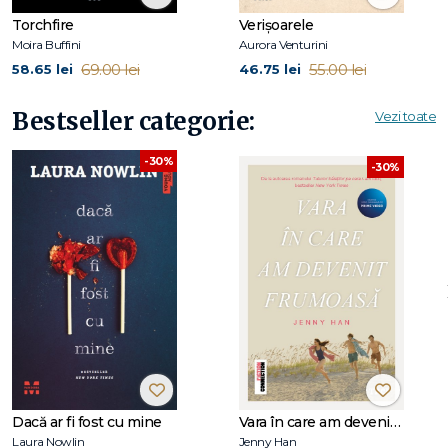
Torchfire
Verișoarele
Moira Buffini
Aurora Venturini
69.00 lei
55.00 lei
58.65 lei
46.75 lei
Bestseller categorie:
Vezi toate
-30%
-30%
Dacă ar fi fost cu mine
Vara în care am devenit frumoasă (seria Vara, vol. 1, ediție tie-in)
Laura Nowlin
Jenny Han