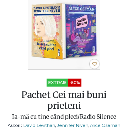
EXTRA15
-60%
Pachet Cei mai buni
prieteni
Ia-mă cu tine când pleci/Radio Silence
Autori :
David Levithan
,
Jennifer Niven
,
Alice Oseman