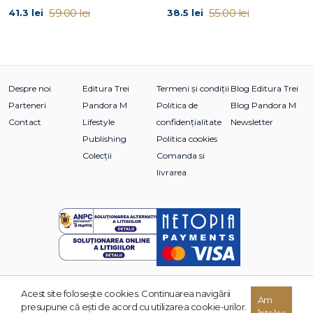
59.00 lei
55.00 lei
41.3 lei
38.5 lei
Despre noi
Editura Trei
Termeni și condiții
Blog Editura Trei
Parteneri
Pandora M
Politica de
Blog Pandora M
Contact
Lifestyle
confidențialitate
Newsletter
Publishing
Politica cookies
Colecții
Comanda si
livrarea
Acest site foloseşte cookies. Continuarea navigării
Am
© 2026 Grupul Editorial TREI. Toate drepturile rezervate.
presupune că eşti de acord cu utilizarea cookie-urilor.