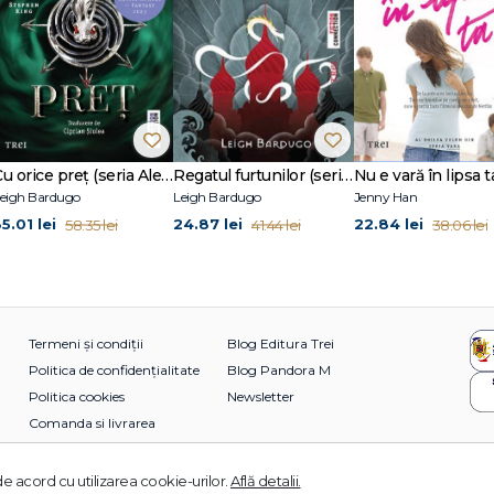
Cu orice preț (seria Alex Stern, vol. 2)
Regatul furtunilor (seria Grisha, vol. 2)
eigh Bardugo
Leigh Bardugo
Jenny Han
5.01 lei
24.87 lei
22.84 lei
58.35 lei
41.44 lei
38.06 lei
Termeni și condiții
Blog Editura Trei
Politica de confidențialitate
Blog Pandora M
Politica cookies
Newsletter
Comanda si livrarea
e acord cu utilizarea cookie-urilor.
Află detalii.