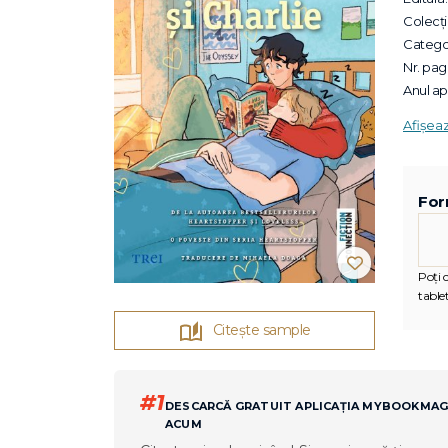
Colecții
Categor
Nr. pagi
Anul apa
Afișea
For
Poți c
tablet
Citește sample
#1
DESCARCĂ GRATUIT APLICAȚIA MYBOOKMA
ACUM