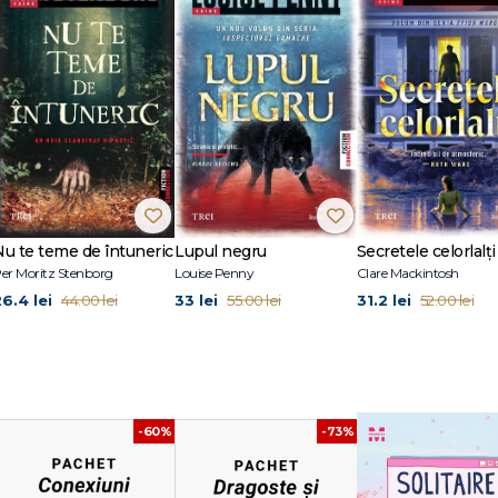
 fii fermecat… Romantismul și ficțiunea realistă vor atrage cititorii în această p
citit fiecare volum pe nerăsuflate." – The Nerd Daily
vit Durham University și e creatoarea celebrei serii de romane grafice Heart
îndrăgite romane pentru adolescenți, precum Solitaire, Radio Silence și I W
gie Medal și Goodreads Choice Awards.
 cu YA Book Prize).
Nu te teme de întuneric
Lupul negru
Secretele celorlalți
er Moritz Stenborg
Louise Penny
Clare Mackintosh
26.4 lei
33 lei
31.2 lei
44.00 lei
55.00 lei
52.00 lei
-60%
-73%