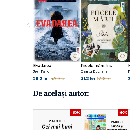
„În ciuda privirilor rușinate și stânjenite, nu ai cum să nu
dulce." – Booklist
‹
„Am fost uluit. Este foarte tandră, reală și completă. Am 
Alice Oseman s-a născut în 1994 în Kent, Anglia. A absol
(ecranizată de Netflix), precum și autoarea unor foarte 
for This.
Cărțile sale au fost nominalizate la Inky Awards, Carne
La editura Trei a apărut romanul Loveless (recompensat
Aflați mai multe despre Alice pe aliceoseman.com.
Evadarea
Fiicele mării. Iris
Jean Reno
Eleanor Buchanan
P
28.2 lei
31.2 lei
47.00 lei
52.00 lei
De același autor:
-60%
-60%