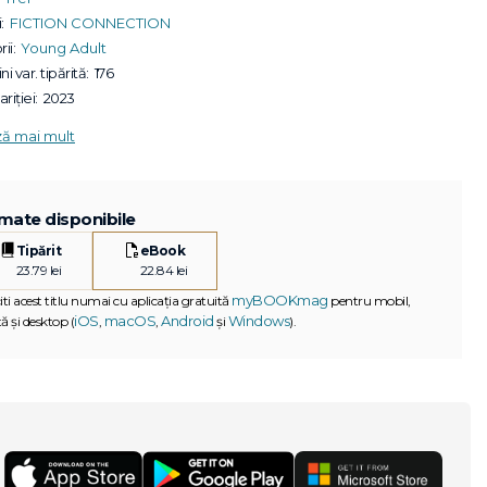
:
FICTION CONNECTION
ii:
Young Adult
ni var. tipărită:
176
riției:
2023
ză mai mult
mate disponibile
Tipărit
eBook
23.79 lei
22.84 lei
myBOOKmag
iti acest titlu numai cu aplicația gratuită
pentru mobil,
iOS
macOS
Android
Windows
ă și desktop (
,
,
și
).
G