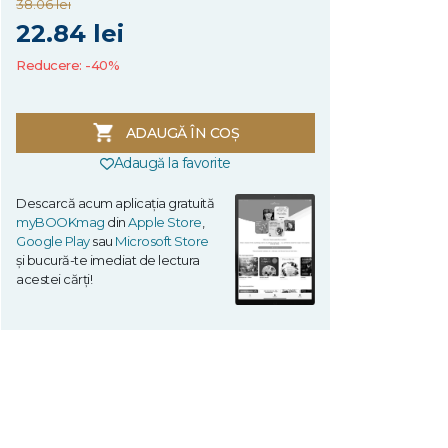
38.06 lei
22.84 lei
Reducere: -40%
ADAUGĂ ÎN COȘ
Adaugă la favorite
Descarcă acum aplicația gratuită
myBOOKmag
din
Apple Store
,
Google Play
sau
Microsoft Store
și bucură-te imediat de lectura
acestei cărți!