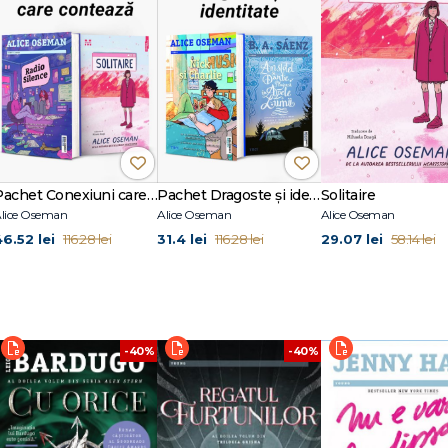
Pachet Conexiuni care contează
Pachet Dragoste și identitate
Solitaire
lice Oseman
Alice Oseman
Alice Oseman
46.52 lei
31.4 lei
29.07 lei
116.28 lei
116.28 lei
58.14 lei
-40%
-40%