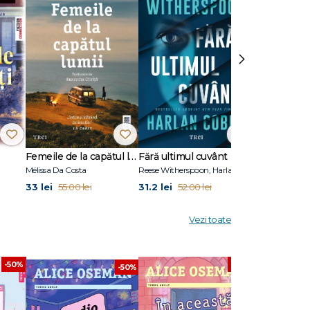
oveste
›
stopper
as Born
Femeile de la capătul lumii
Fără ultimul cuvânt
Stare de vis
Mélissa Da Costa
Reese Witherspoon, Harlan Coben
Eric Puchner
33 lei
31.2 lei
31.2 lei
55.00 lei
52.00 lei
52.00
Vezi toate
-50%
-50%
-50%