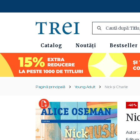
Catalog
Noutăți
Bestseller
Pagină principală
Young Adult
Nick și Charlie
-40%
Nic
Autor :
Editura: