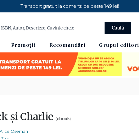
Transport gratuit la comenzi de peste 149 lei!
Caută
Promoții
Recomandări
Grupul editori
k și Charlie
(ebook)
Alice Oseman
Trei