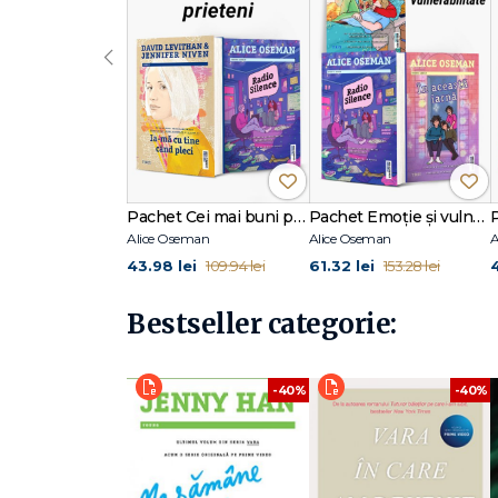
‹
Pachet Cei mai buni prieteni
Pachet Emoție și vulnerabilitate
Alice Oseman
Alice Oseman
A
43.98 lei
61.32 lei
109.94 lei
153.28 lei
Bestseller categorie:
-40%
-40%