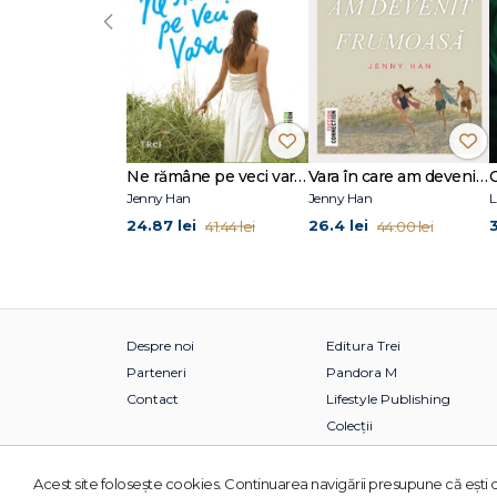
‹
Ne rămâne pe veci vara (seria Vara, vol. 3)
Vara în care am devenit frumoasă (seria Vara, vol. 1)
Jenny Han
Jenny Han
L
24.87 lei
26.4 lei
3
41.44 lei
44.00 lei
Despre noi
Editura Trei
Parteneri
Pandora M
Contact
Lifestyle Publishing
Colecții
Acest site foloseşte cookies. Continuarea navigării presupune că eşti d
© 2026 Grupul Editorial TREI. Toate drepturile rezervate.