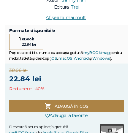
Autor :
Jenny Han
Editura:
Trei
Afișează mai mult
Formate disponibile
eBook
22.84 lei
myBOOKmag
Poți citi acest titlu numai cu aplicația gratuită
pentru
iOS
macOS
Android
Windows
mobil, tabletă și desktop (
,
,
și
).
38.06 lei
22.84 lei
Reducere: -40%
ADAUGĂ ÎN COȘ
Adaugă la favorite
Descarcă acum aplicația gratuită
myBOOKmag
din
Apple Store
,
Google Play