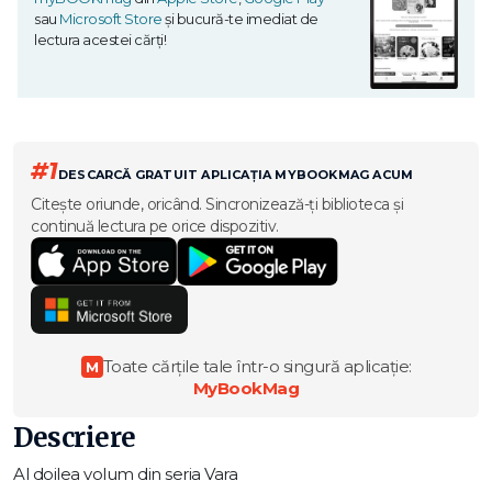
sau
Microsoft Store
și bucură-te imediat de
lectura acestei cărți!
#1
DESCARCĂ GRATUIT APLICAȚIA MYBOOKMAG ACUM
Citește oriunde, oricând. Sincronizează-ți biblioteca și
continuă lectura pe orice dispozitiv.
Toate cărțile tale într-o singură aplicație:
M
MyBookMag
Descriere
Al doilea volum din seria Vara