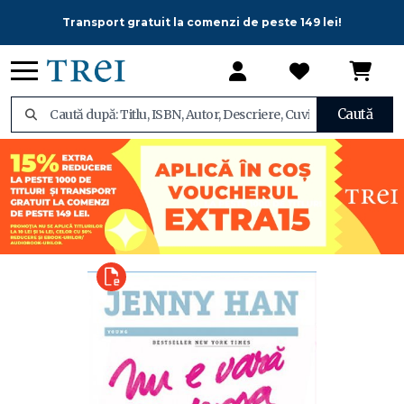
Transport gratuit la comenzi de peste 149 lei!
Caută