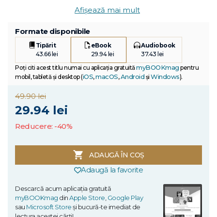
Afișează mai mult
Formate disponibile
Tipărit
eBook
Audiobook
43.66 lei
29.94 lei
37.43 lei
myBOOKmag
Poți citi acest titlu numai cu aplicația gratuită
pentru
iOS
macOS
Android
Windows
mobil, tabletă și desktop (
,
,
și
).
49.90 lei
29.94 lei
Reducere: -40%
ADAUGĂ ÎN COȘ
Adaugă la favorite
Descarcă acum aplicația gratuită
myBOOKmag
din
Apple Store
,
Google Play
sau
Microsoft Store
și bucură-te imediat de
lectura acestei cărți!