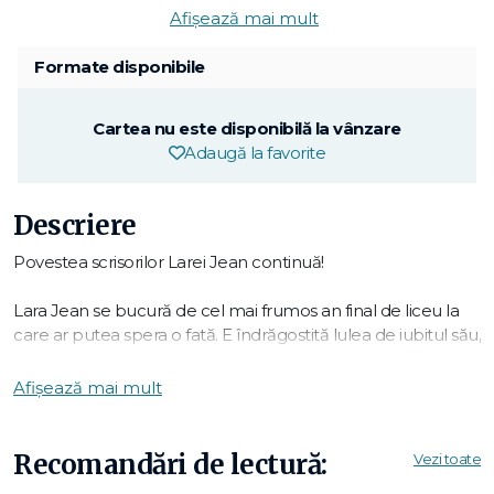
Afișează mai mult
Formate disponibile
Cartea nu este disponibilă la vânzare
Adaugă la favorite
Descriere
Povestea scrisorilor Larei Jean continuă!
Lara Jean se bucură de cel mai frumos an final de liceu la
care ar putea spera o fată. E îndrăgostită lulea de iubitul său,
Peter; tatăl ei în sfârșit se recăsătorește, cu vecina lor,
doamna Rothschild; iar Margot, sora sa, vine acasă pe
Afișează mai mult
timpul verii, la momentul potrivit ca să participe la nuntă.
Dar la orizont se întrevăd schimbări. Cu toate că Lara Jean
se distrează și lucrează de zor la planificarea nunții tatălui
Recomandări de lectură:
Vezi toate
său, nu poate trece cu vederea deciziile de viață