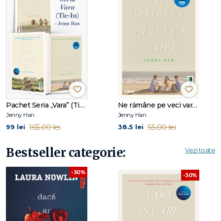
Jenny Han a scris primul său roman, Shug (2006), pe când
era încă la colegiu. Au urmat seriile de succes The Summer
I Turned Pretty (bestseller New York Times) şi Burn for Burn
(scrisă împreună cu Siobhan Vivian).
Puteți afla noutăți despre ea la DearJennyHan.com.
De aceeaşi autoare, la Editura Trei au apărut P.S. Te mai
iubesc și-acum, Tuturor băieţilor pe care i-am iubit (ambele
ecranizate de Netflix, cu Lana Condor în rolul principal) și
Vara în care am devenit frumoasă.
Pachet Seria „Vara” (Tie-In) – Jenny Han
Ne rămâne pe veci vara (seria Vara, vol. 3, ediție tie-in)
Jenny Han
Jenny Han
165.00 lei
55.00 lei
99 lei
38.5 lei
Bestseller categorie:
Vezi toate
-30%
-30%