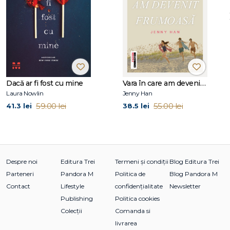
Dacă ar fi fost cu mine
Vara în care am devenit frumoasă (seria Vara, vol. 1, ediție tie-in)
Laura Nowlin
Jenny Han
59.00 lei
55.00 lei
41.3 lei
38.5 lei
Despre noi
Editura Trei
Termeni și condiții
Blog Editura Trei
Parteneri
Pandora M
Politica de
Blog Pandora M
Contact
Lifestyle
confidențialitate
Newsletter
Publishing
Politica cookies
Colecții
Comanda si
livrarea