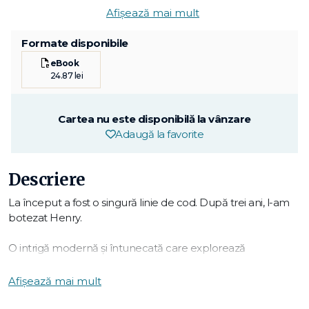
Afișează mai mult
Formate disponibile
eBook
24.87 lei
Cartea nu este disponibilă la vânzare
Adaugă la favorite
Descriere
La început a fost o singură linie de cod. După trei ani, l-am
botezat Henry.
O intrigă modernă și întunecată care explorează
complexitatea și posibilitățile inteligenței artificiale,
analizând și teme umane mai ample — răzbunarea,
Afișează mai mult
durerea, dragostea și iertarea. Lydia lucrează de mulți ani la
crearea unei Inteligențe Artificiale, Henry — încă dinainte de