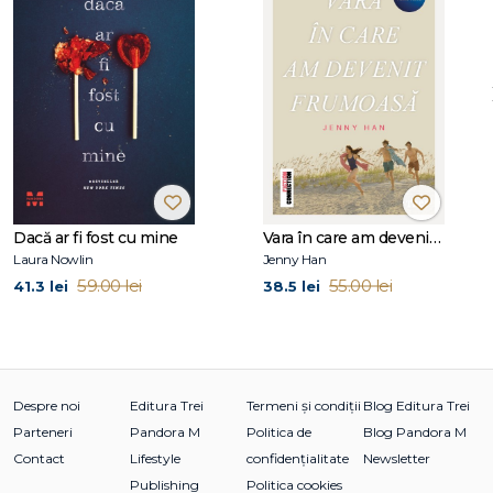
Dacă ar fi fost cu mine
Vara în care am devenit frumoasă (seria Vara, vol. 1, ediție tie-in)
Laura Nowlin
Jenny Han
59.00 lei
55.00 lei
41.3 lei
38.5 lei
Despre noi
Editura Trei
Termeni și condiții
Blog Editura Trei
Parteneri
Pandora M
Politica de
Blog Pandora M
Contact
Lifestyle
confidențialitate
Newsletter
Publishing
Politica cookies