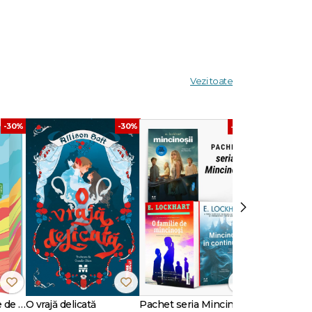
t: în
ă ceva
Vezi toate
n film
embrilor
-30%
-30%
-40%
 -
goria
›
tea
 împreună
Când lumea îți fuge de sub picioare (ediție sprayed edges)
O vrajă delicată
Pachet seria Mincinoșii