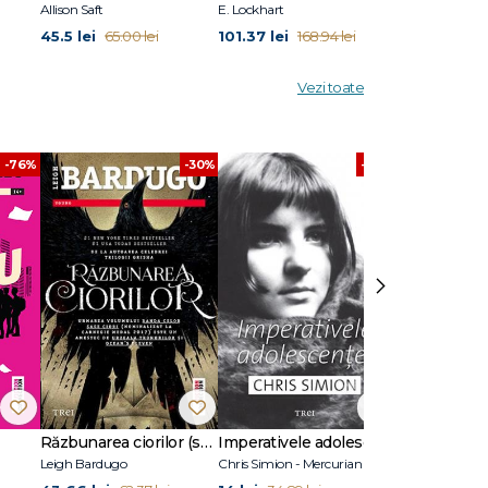
Allison Saft
E. Lockhart
Jennifer Niven, 
45.5 lei
101.37 lei
99.2 lei
65.00 lei
168.94 lei
124.
Vezi toate
-76%
-30%
-60%
›
Răzbunarea ciorilor (seria Banda celor șase ciori, vol. 2)
Imperativele adolescenței
Vrăjitoarele
Leigh Bardugo
Chris Simion - Mercurian
Gregory Magui