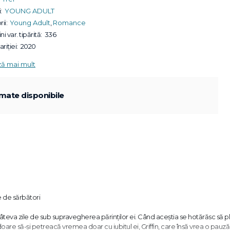
:
YOUNG ADULT
ii:
Young Adult
,
Romance
ni var. tipărită:
336
riției:
2020
ză mai mult
mate disponibile
te de sărbători
âteva zile de sub supravegherea părinților ei. Când aceștia se hotărăsc să p
are să-și petreacă vremea doar cu iubitul ei, Griffin, care însă vrea o pauză 