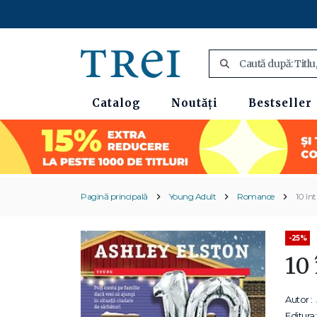
Catalog
Noutăți
Bestseller
Pagină principală
Young Adult
Romance
10 înt
-25%
10 
Autor :
Editura: