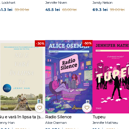
. Lockhart
Jennifer Niven
Jandy Nelson
1.3 lei
45.5 lei
69.3 lei
59.00 lei
65.00 lei
99.00 lei
-50%
-30%
Nu e vară în lipsa ta (seria Vara, vol. 2, ediție tie-in)
Radio Silence
Tupeu
enny Han
Alice Oseman
Jennifer Mathieu