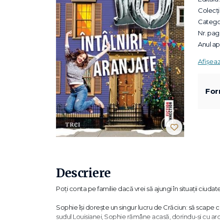
Colecții
Categor
Nr. pagi
Anul apa
Afișea
For
Descriere
Poți conta pe familie dacă vrei să ajungi în situații ciuda
Sophie își dorește un singur lucru de Crăciun: să scape c
sudul Louisianei, Sophie rămâne acasă, dorindu-și cu ardo