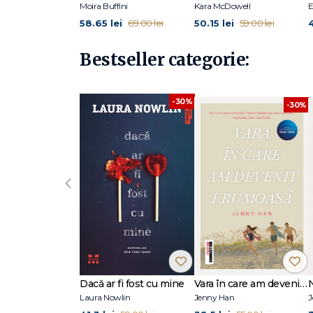
Moira Buffini
Kara McDowell
E
58.65 lei
50.15 lei
4
69.00 lei
59.00 lei
Bestseller categorie:
-30%
-30%
‹
Dacă ar fi fost cu mine
Vara în care am devenit frumoasă (seria Vara, vol. 1, ediție tie-in)
Laura Nowlin
Jenny Han
J