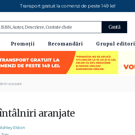
Transport gratuit la comenzi de peste 149 lei!
Caută
Promoții
Recomandări
Grupul editori
âlniri aranjate
întâlniri aranjate
Ashley Elston
Trei