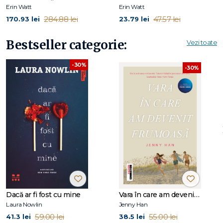
www.authorerinwatt.com.
Erin Watt
Erin Watt
La Editura Trei, de aceeași autoare au apărut bestsellerul
284.88 lei
47.57 lei
170.93 lei
23.79 lei
Când totul e adevărat, precum și toate romanele seriei
Familia Royal: Prințesa de hârtie, Prințul de hârtie, Palatul de
Bestseller categorie:
Vezi toate
hârtie, Moștenitorul decăzut, Regatul sfărâmat.
-30%
-30%
Dacă ar fi fost cu mine
Vara în care am devenit frumoasă (seria Vara, vol. 1, ediție tie-in)
Laura Nowlin
Jenny Han
59.00 lei
55.00 lei
41.3 lei
38.5 lei