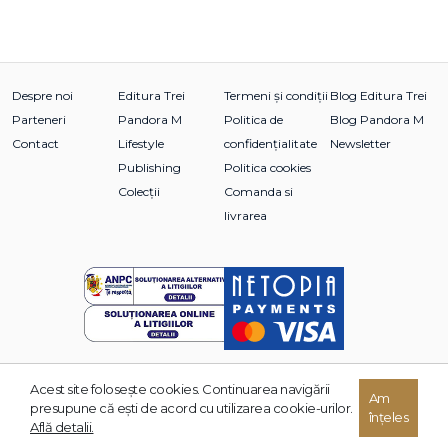
Despre noi
Editura Trei
Termeni și condiții
Blog Editura Trei
Parteneri
Pandora M
Politica de
Blog Pandora M
Contact
Lifestyle
confidențialitate
Newsletter
Publishing
Politica cookies
Colecții
Comanda si
livrarea
Acest site foloseşte cookies. Continuarea navigării
Am
© 2026 Grupul Editorial TREI. Toate drepturile rezervate.
presupune că eşti de acord cu utilizarea cookie-urilor.
înțeles
Dezvoltat de:
Află detalii.