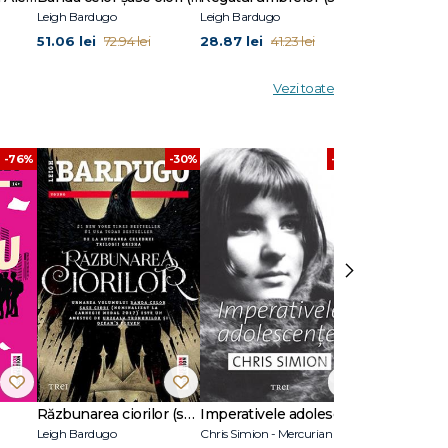
Leigh Bardugo
Leigh Bardugo
Leigh Bardugo
51.06 lei
28.87 lei
45.5 lei
72.94 lei
41.23 lei
65.0
Vezi toate
-76%
-30%
-60%
›
Răzbunarea ciorilor (seria Banda celor șase ciori, vol. 2)
Imperativele adolescenței
Vrăjitoarele
Leigh Bardugo
Chris Simion - Mercurian
Gregory Magui