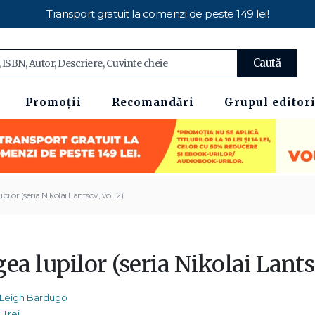
Transport gratuit la comenzi de peste 149 lei!
Caută
Promoții
Recomandări
Grupul editori
pilor (seria Nikolai Lantsov, vol. 2)
ea lupilor (seria Nikolai Lants
Leigh Bardugo
Trei