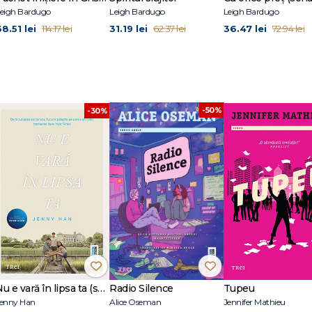
eigh Bardugo
Leigh Bardugo
Leigh Bardugo
8.51 lei
31.19 lei
36.47 lei
114.17 lei
62.37 lei
72.94 lei
-50%
-30%
Nu e vară în lipsa ta (seria Vara, vol. 2, ediție tie-in)
Radio Silence
Tupeu
enny Han
Alice Oseman
Jennifer Mathieu