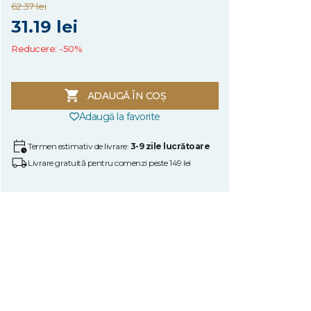
62.37 lei
31.19 lei
Reducere: -50%
ADAUGĂ ÎN COȘ
Adaugă la favorite
Termen estimativ de livrare:
3-9 zile lucrătoare
Livrare gratuită pentru comenzi peste 149 lei