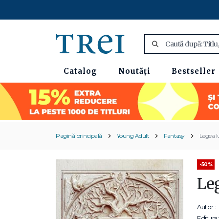
Catalog
Noutăți
Bestseller
Pagină principală
Young Adult
Fantasy
Legea lu
-50%
Leg
Autor :
Editura: