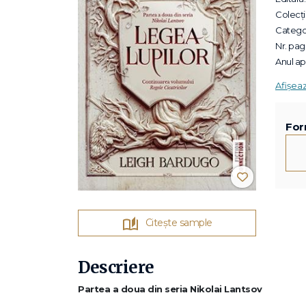
Colecții
Categor
Nr. pagi
Anul apa
Afișea
For
Citește sample
Descriere
Partea a doua din seria Nikolai Lantsov