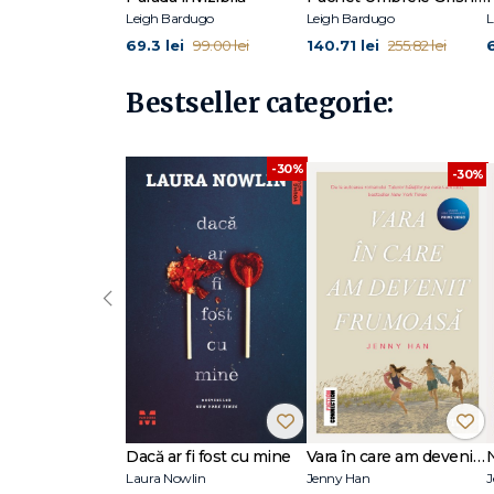
Leigh Bardugo
Leigh Bardugo
L
69.3 lei
140.71 lei
6
99.00 lei
255.82 lei
Bestseller categorie:
-30%
-30%
‹
Dacă ar fi fost cu mine
Vara în care am devenit frumoasă (seria Vara, vol. 1, ediție tie-in)
Laura Nowlin
Jenny Han
J