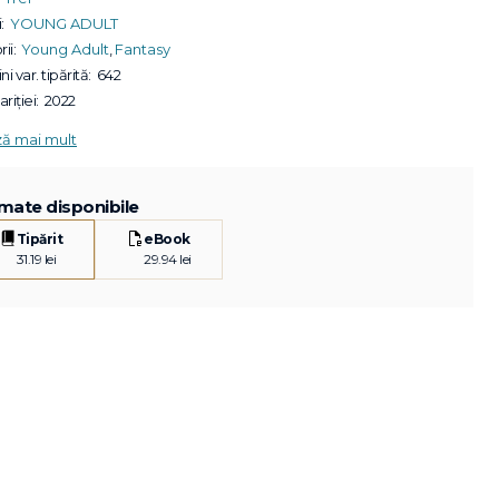
:
YOUNG ADULT
ii:
Young Adult
,
Fantasy
ni var. tipărită:
642
riției:
2022
ză mai mult
mate disponibile
Tipărit
eBook
31.19 lei
29.94 lei