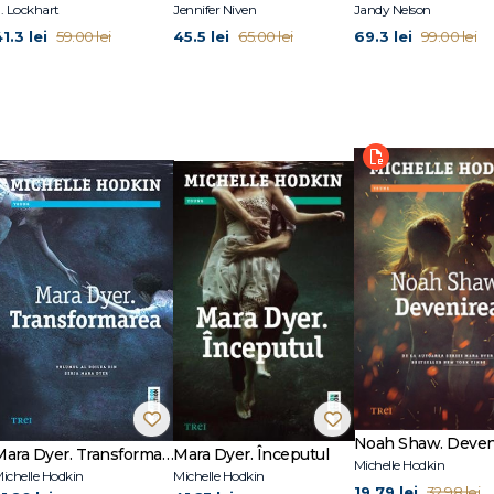
rezece țări.
. Lockhart
Jennifer Niven
Jandy Nelson
,
Mara Dyer. Începutul
și
Mara Dyer. Transformarea
.
1.3 lei
45.5 lei
69.3 lei
59.00 lei
65.00 lei
99.00 lei
Mara Dyer. Transformarea
Mara Dyer. Începutul
Michelle Hodkin
ichelle Hodkin
Michelle Hodkin
19.79 lei
32.98 lei