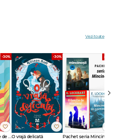
Vezi toate
-30%
-30%
-40%
a cu
›
rit de
." -
an,
Mara
Când lumea îți fuge de sub picioare (ediție sprayed edges)
O vrajă delicată
Pachet seria Mincinoșii