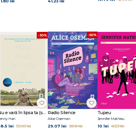
1.80 lei
41.23 lei
-50%
-30%
Nu e vară în lipsa ta (seria Vara, vol. 2, ediție tie-in)
Radio Silence
Tupeu
enny Han
Alice Oseman
Jennifer Mathieu
8.5 lei
29.07 lei
10 lei
55.00 lei
58.14 lei
41.23 lei