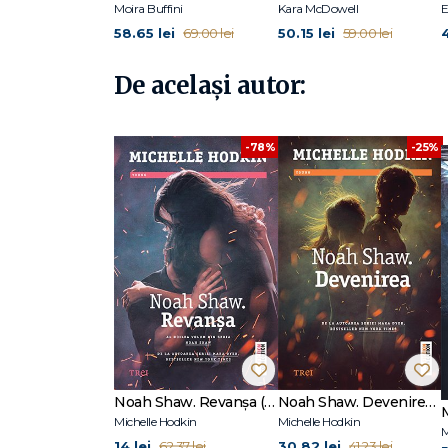
Cărțile din trilogia Mara Dyer au fost publicate în cincisp
Moira Buffini
Kara McDowell
E
La Editura Trei, au apărut primele două volume ale seriei
58.65 lei
50.15 lei
4
69.00 lei
59.00 lei
De același autor:
-78%
-25%
Noah Shaw. Revanșa (seria Noah Shaw, vol. 2)
Noah Shaw. Devenirea (seria Noah Shaw, vol. 1)
Michelle Hodkin
Michelle Hodkin
M
14 lei
30.82 lei
62.37 lei
41.23 lei