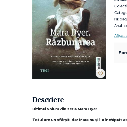
Colecții
Categor
Nr. pagi
Anul apa
Afișea
For
Descriere
Ultimul volum din seria Mara Dyer
Totul are un sfârșit, dar Mara nu și l-a închipuit as