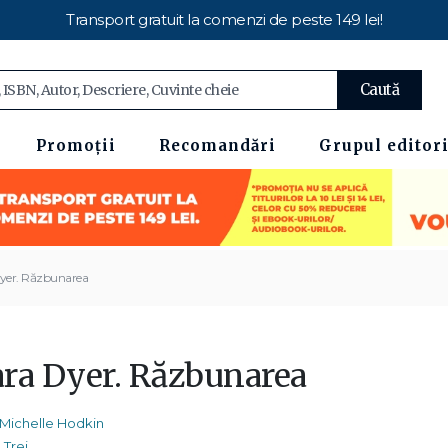
Transport gratuit la comenzi de peste 149 lei!
Caută
Promoții
Recomandări
Grupul editori
yer. Răzbunarea
ra Dyer. Răzbunarea
Michelle Hodkin
Trei