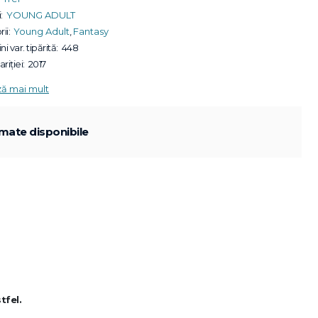
:
YOUNG ADULT
ii:
Young Adult
,
Fantasy
ni var. tipărită:
448
riției:
2017
ză mai mult
mate disponibile
tfel.