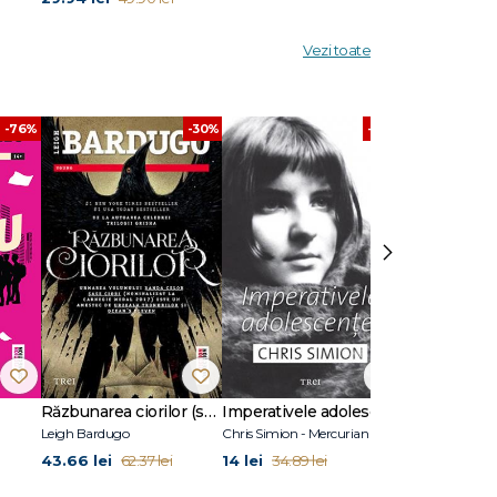
Vezi toate
-76%
-30%
-60%
›
Răzbunarea ciorilor (seria Banda celor șase ciori, vol. 2)
Imperativele adolescenței
Vrăjitoarele
Leigh Bardugo
Chris Simion - Mercurian
Gregory Magui
43.66 lei
14 lei
51.06 lei
62.37 lei
34.89 lei
72.