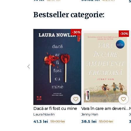
5
Bestseller categorie:
-30%
-30%
‹
Dacă ar fi fost cu mine
Vara în care am devenit frumoasă (seria Vara, vol. 1, ediție tie-in)
Laura Nowlin
Jenny Han
J
41.3 lei
38.5 lei
3
59.00 lei
55.00 lei