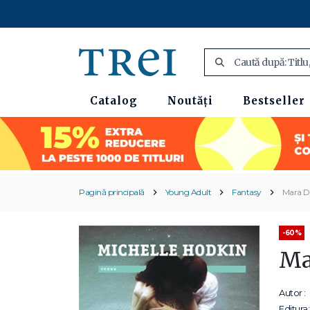
Catalog
Noutăți
Bestseller
Pagină principală
Young Adult
Fantasy
Mara D
-60%
Ma
Autor :
Editura: