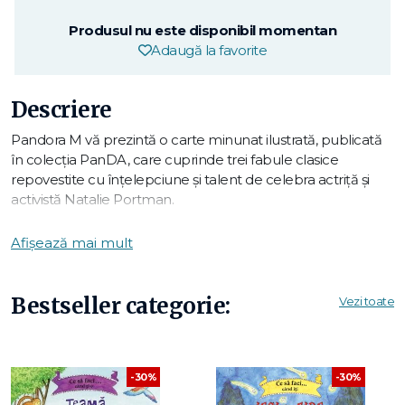
Produsul nu este disponibil momentan
Adaugă la favorite
Descriere
Pandora M vă prezintă o carte minunat ilustrată, publicată
în colecția PanDA, care cuprinde trei fabule clasice
repovestite cu înțelepciune și talent de celebra actriță și
activistă Natalie Portman.
Povestite jucăuș, prietenos și în armonie cu fermecătoarele
Afișează mai mult
ilustrații ale Jannei Mattia, istorioarele pline de învățăminte
ale lui Natalie Portman -
Iepurele și Țestoasa
,
Cei trei
purceluși
și
Șoricelul de la țară și șoricelul de la oraș
-
Bestseller categorie:
Vezi toate
alcătuiesc o carte minunată pentru biblioteca familiei și
sunt ideale pentru a fi citite cu voce tare.
NATALIE PORTMAN
este câștigătoare a Premiului Oscar,
-30%
-30%
regizoare, producătoare de film și activistă, printre ale cărei