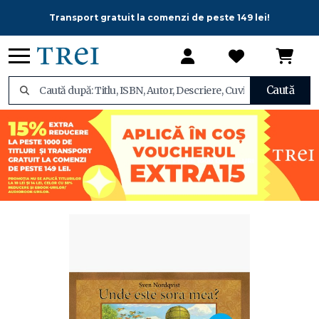
Transport gratuit la comenzi de peste 149 lei!
Caută