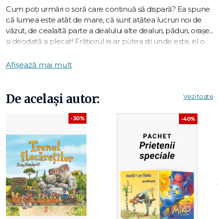
Cum poți urmări o soră care continuă să dispară? Ea spune
că lumea este atât de mare, că sunt atâtea lucruri noi de
văzut, de cealaltă parte a dealului alte dealuri, păduri, orașe...
și deodată a plecat! Frățiorul ei ar putea ști unde este, el o
cunoaște cel mai bine. Dacă vrei, poți să îl însoțești și s-o
căutați în peisajele pe care ea le visează și în alte locuri
Afișează mai mult
nemaivăzute.
De același autor:
Vezi toate
Această carte îi face pe cei mici să descopere puterea
legăturii dintre frate și soră, dar și importanța curajului de a
-30%
-40%
explora necunoscutul.
Beneficii de lectură
:
dezvoltă atenția la detalii;
stimulează imaginația;