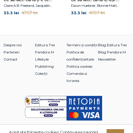
Claire A.B. Freeland, Jacqueline B. Toner, Janet McDonnell
Dawn Huebner, Bonnie Matthews
47.57 lei
47.57 lei
33.3 lei
33.3 lei
Despre noi
Editura Trei
Termeni și condiții
Blog Editura Trei
Parteneri
Pandora M
Politica de
Blog Pandora M
Contact
Lifestyle
confidențialitate
Newsletter
Publishing
Politica cookies
Colecții
Comanda si
livrarea
Acest site foloseşte cookies. Continuarea navigării