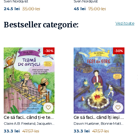
Sven Nordqvist
Sven Nordqvist
35.00 lei
75.00 lei
24.5 lei
45 lei
Povestea arată că petrecerea timpului împreună și
prietenia sunt mai importante decât rezultatul activității.
Bestseller categorie:
Vezi toate
Beneficii de lectură – ce poate învăța copilul din această
poveste:
-30%
-30%
dezvoltarea imaginației;
înțelegerea relațiilor și a prieteniei;
dezvoltarea vocabularului.
De ce îi iubesc copiii pe Pettson și Findus?
Ce să faci... când ți-e teamă de greșeli. Ghid pentru copiii care nu acceptă să fie imperfecți
Ce să faci... când îţi ieşi din fire. Ghid pentru copiii care nu-şi pot stăpâni furia
Claire A.B. Freeland, Jacqueline B. Toner, Janet McDonnell
Dawn Huebner, Bonnie Matthews
47.57 lei
47.57 lei
33.3 lei
33.3 lei