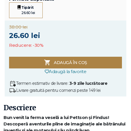
Tipărit
26.60 lei
38.00 lei
26.60 lei
Reducere: -30%
ADAUGĂ ÎN COȘ
Adaugă la favorite
Termen estimativ de livrare:
3-9 zile lucrătoare
Livrare gratuită pentru comenzi peste 149 lei
Descriere
Bun venit la ferma veselă a lui Pettson și Findus!
Descoperă aventurile pline de imaginație ale bătrânului
inventiv și ale motanului său năzdrăvan.