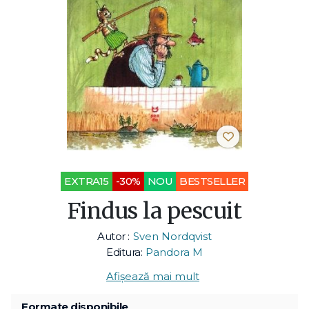
EXTRA15
-30%
NOU
BESTSELLER
Findus la pescuit
Autor :
Sven Nordqvist
Editura:
Pandora M
Afișează mai mult
Formate disponibile