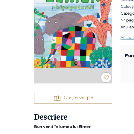
Colecții
Categor
Nr. pagi
Anul apa
Afișea
For
Citește sample
Descriere
Bun venit în lumea lui Elmer!