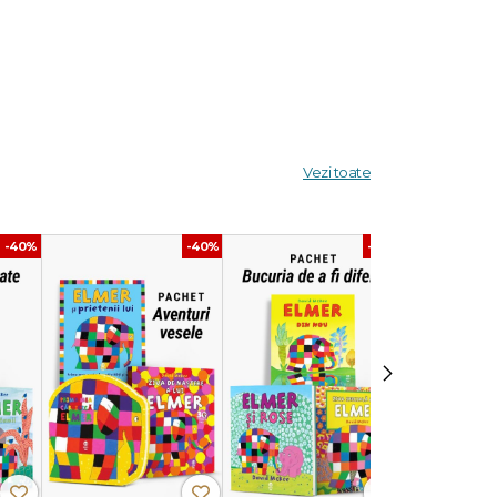
iți,
Vezi toate
uce la
-40%
-40%
-40%
nă,
›