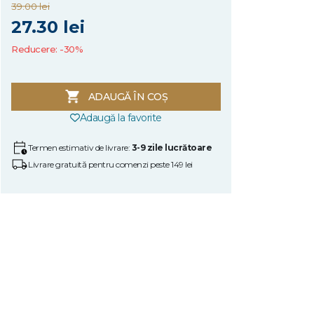
39.00 lei
27.30 lei
Reducere: -30%
ADAUGĂ ÎN COȘ
Adaugă la favorite
Termen estimativ de livrare:
3-9 zile lucrătoare
Livrare gratuită pentru comenzi peste 149 lei