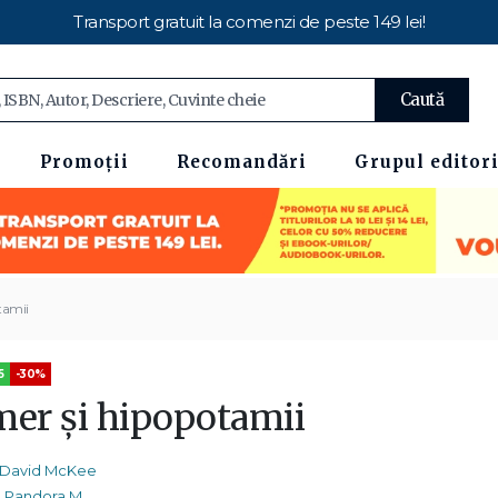
Transport gratuit la comenzi de peste 149 lei!
Caută
Promoții
Recomandări
Grupul editori
tamii
5
-30%
mer și hipopotamii
David McKee
Pandora M