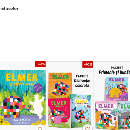
ulticolor.
, bunătatea, curajul, unicitatea și creativitatea.
cului unde stau elefanții. La început, elefanții sunt surprinși și puțin nemulțum
țiul lor obișnuit. Elmer, elefantul multicolor, observă că situația ar putea d
-30%
-40%
 că pot conviețui în pace. În urma unei întâmplări care îi face să râdă împreu
eriți și că pot împărți același loc fără conflicte.
ezolvate prin dialog și înțelegere.
n această poveste: