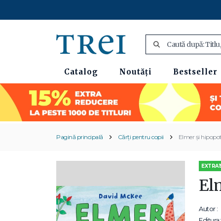
Catalog
Noutăți
Bestseller
Pagină principală
Cărți pentru copii
Elmer și hipopo
EXTRA1
El
Autor :
Editura: