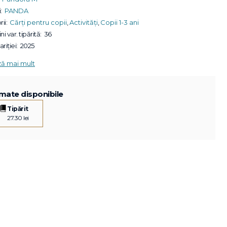
:
PANDA
ii:
Cărți pentru copii
,
Activități
,
Copii 1-3 ani
ni var. tipărită:
36
riției:
2025
ză mai mult
mate disponibile
Tipărit
27.30 lei