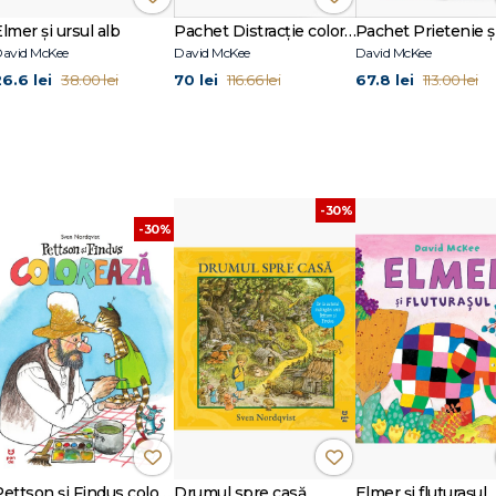
lmer și ursul alb
Pachet Distracție colorată
avid McKee
David McKee
David McKee
26.6 lei
70 lei
67.8 lei
38.00 lei
116.66 lei
113.00 lei
?
-30%
-30%
urmă, cu petice în toate culorile curcubeului, care ne arată că a fi unic este u
er, elefantul multicolor, este mereu gata să-si ajute prietenii.
e și zâmbete tuturor celor din jur.
 aventuri, pentru că știe din fiecare mai învață ceva.
Pettson și Findus colorează
Drumul spre casă
Elmer și fluturașul