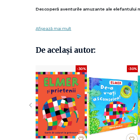
Descoperă aventurile amuzante ale elefantului m
Descoperă distracția, prietenia, încrederea în sine
Afișează mai mult
Într-o zi, câțiva hipopotami vin să trăiască în apropierea lo
De același autor:
pentru că hipopotamii fac mult zgomot și par să ocupe spa
ceartă și decide să intervină.
-30%
-30%
Cu inteligență și umor, Elmer reușește să le arate tuturor
elefanții și hipopotamii își dau seama că nu sunt atât de dif
Această poveste îi învață pe copii că problemele pot fi r
‹
Beneficii de lectură – ce poate învăța copilul di
importanța toleranței în relațiile cu ceilalți;