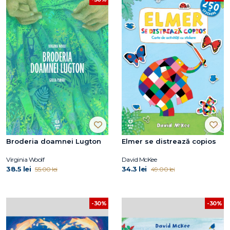
Broderia doamnei Lugton
Elmer se distrează copios
Virginia Woolf
David McKee
38.5 lei
34.3 lei
55.00 lei
49.00 lei
-30%
-30%