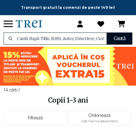
Transport gratuit la comenzi de peste 149 lei!
Caută
14 cărți /
Copii 1-3 ani
Ordonează
Filtează
Cele mai noi descendent