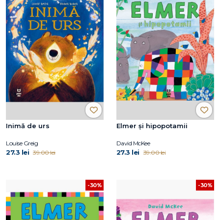
Inimă de urs
Elmer și hipopotamii
Louise Greig
David McKee
27.3 lei
27.3 lei
39.00 lei
39.00 lei
-30%
-30%