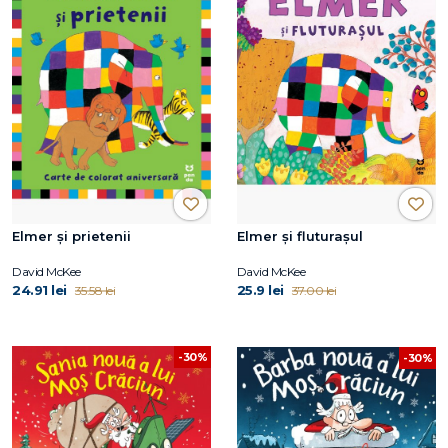
Elmer și prietenii
Elmer și fluturașul
David McKee
David McKee
24.91 lei
25.9 lei
35.58 lei
37.00 lei
-30%
-30%