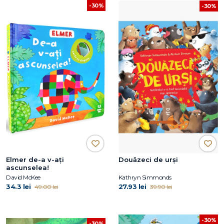
-30%
-30%
Elmer de-a v-ați
Douăzeci de urși
ascunselea!
David McKee
Kathryn Simmonds
34.3 lei
27.93 lei
49.00 lei
39.90 lei
-30%
-30%