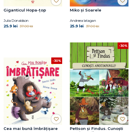
Giganticul Hopa-țop
Miko și Soarele
Julia Donaldson
Andreea Iatagan
25.9 lei
25.9 lei
37.00 lei
37.00 lei
-30%
-30%
Cea mai bună îmbrățișare
Pettson și Findus. Cunoști