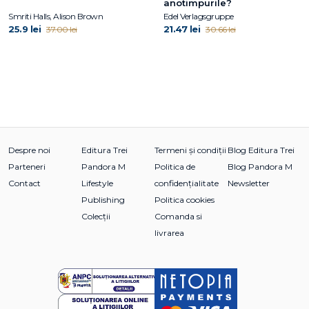
anotimpurile?
Smriti Halls, Alison Brown
Edel Verlagsgruppe
25.9 lei
21.47 lei
37.00 lei
30.66 lei
Despre noi
Editura Trei
Termeni și condiții
Blog Editura Trei
Parteneri
Pandora M
Politica de
Blog Pandora M
Contact
Lifestyle
confidențialitate
Newsletter
Publishing
Politica cookies
Colecții
Comanda si
livrarea