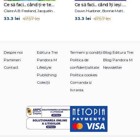
Ce să faci... când ți-e teamă de greșeli. Ghid pentru copiii care nu acceptă să fie imperfecți
Ce să faci... când îţi ieşi din fire. Ghid pentru copiii care nu-şi pot stăpâni furia
Claire A.B. Freeland, Jacqueline B. Toner, Janet McDonnell
Dawn Huebner, Bonnie Matthews
dezvoltarea emoțională și socială.
47.57 lei
47.57 lei
33.3 lei
33.3 lei
Virginia Woolf (1882–1941)
a fost o scriitoare din Anglia
care a scris povești și romane diferite de cele obișnuite,
concentrându-se pe gândurile și sentimentele
Despre noi
Editura Trei
Termeni și condiții
Blog Editura Trei
personajelor. Ea este cunoscută pentru felul în care arată
cum oamenii se simt în interior, nu doar ce fac.
Parteneri
Pandora M
Politica de
Blog Pandora M
Contact
Lifestyle
confidențialitate
Newsletter
Publishing
Politica cookies
Colecții
Comanda si
livrarea