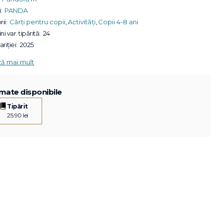
:
PANDA
ii:
Cărți pentru copii
,
Activități
,
Copii 4-8 ani
ni var. tipărită:
24
riției:
2025
ză mai mult
mate disponibile
Tipărit
25.90 lei