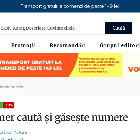
Transport gratuit la comenzi de peste 149 lei!
Caută
Promoții
Recomandări
Grupul editori
găsește numere
5
-30%
mer caută și găsește numere
David McKee
Pandora M