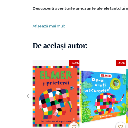
Descoperă aventurile amuzante ale elefantului m
Descoperă distracția, prietenia, încrederea în sine
Afișează mai mult
Prin aceste activități copiii sunt invitați să caute și să i
De același autor:
prietenii lui Elmer. Astfel, exersează recunoașterea numer
Beneficii în urma parcurgerii activităților:
-30%
-30%
dezvoltarea recunoașterii numerelor și a abilitățile de 
stimulează atenției și a spiritului de observație;
‹
încurajarea învățării prin joc și creativitate.
De ce îl iubesc pe Elmer copiii din întreaga lume