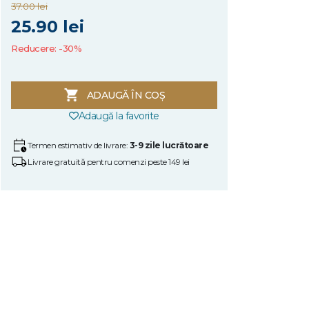
37.00 lei
25.90 lei
Reducere: -30%
ADAUGĂ ÎN COȘ
Adaugă la favorite
Termen estimativ de livrare:
3-9 zile lucrătoare
Livrare gratuită pentru comenzi peste 149 lei