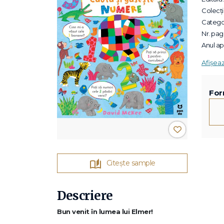
Colecții
Categor
Nr. pagi
Anul apa
Afișea
For
Citește sample
Descriere
Bun venit în lumea lui Elmer!