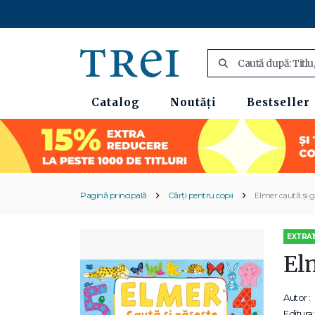
Catalog
Noutăți
Bestseller
Pagină principală
Cărți pentru copii
Elmer caută și 
EXTRA1
El
Autor :
Editura: