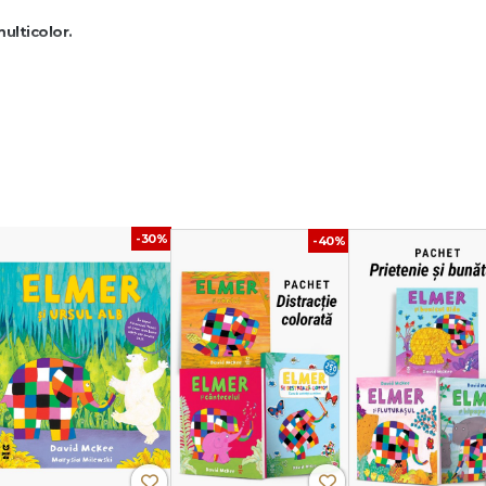
ulticolor.
, bunătatea, curajul, unicitatea și creativitatea.
dentifice numerele ascunse în diferite scene numere și obiecte în junglă și print
elor într-un mod distractiv și vizual!
-30%
-40%
numărare;
?