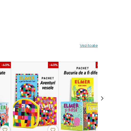
re
Vezi toate
-40%
-40%
-40%
›