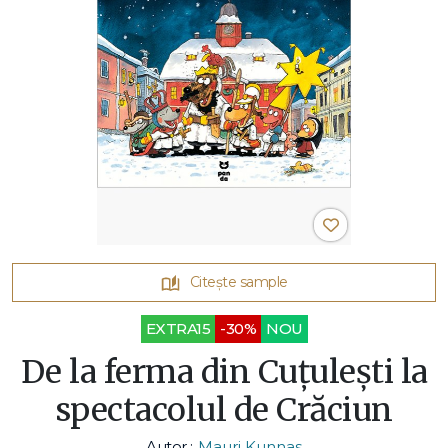
Citește sample
EXTRA15
-30%
NOU
De la ferma din Cuțulești la
spectacolul de Crăciun
Autor :
Mauri Kunnas