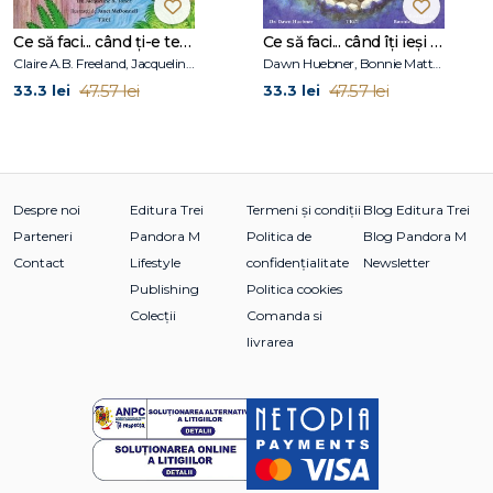
Ce să faci... când ți-e teamă de greșeli. Ghid pentru copiii care nu acceptă să fie imperfecți
Ce să faci... când îţi ieşi din fire. Ghid pentru copiii care nu-şi pot stăpâni furia
Claire A.B. Freeland, Jacqueline B. Toner, Janet McDonnell
Dawn Huebner, Bonnie Matthews
47.57 lei
47.57 lei
33.3 lei
33.3 lei
Despre noi
Editura Trei
Termeni și condiții
Blog Editura Trei
Parteneri
Pandora M
Politica de
Blog Pandora M
Contact
Lifestyle
confidențialitate
Newsletter
Publishing
Politica cookies
Colecții
Comanda si
livrarea