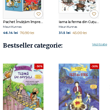
Pachet Învățăm împreună
Iarna la ferma din Cuțulești
Mauri Kunnas
Mauri Kunnas
76.90 lei
45.00 lei
46.14 lei
31.5 lei
Bestseller categorie:
Vezi toate
-30%
-30%