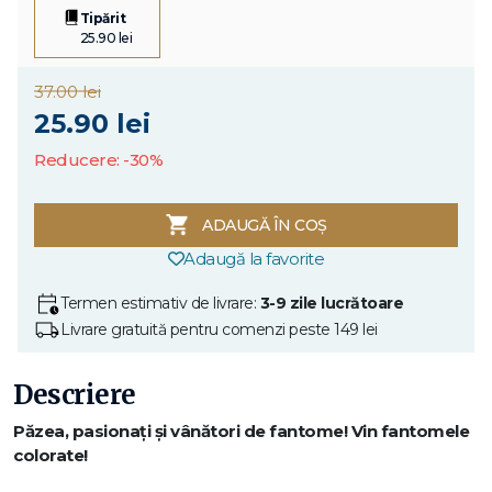
Tipărit
25.90 lei
37.00 lei
25.90 lei
Reducere: -30%
ADAUGĂ ÎN COȘ
Adaugă la favorite
Termen estimativ de livrare:
3-9 zile lucrătoare
Livrare gratuită pentru comenzi peste 149 lei
Descriere
Păzea, pasionați și vânători de fantome! Vin fantomele
colorate!