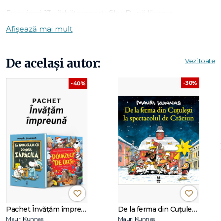
Este vineri, 13: sărbătoarea stafiilor. După lăsarea
întunericului, familia de fantome de la conacul Pippendorf
Afișează mai mult
se îndreaptă spre orașul Animalești, ca să-l bântuie. Dar
noaptea ia o întorsătură ciudată când apar două năluci
colorate. Fantomele adolescente Spufy și Spufina, purtând
De același autor:
Vezi toate
cearșafuri multicolore, transformă o noapte obișnuită de
bântuit într-o experiență cu totul inedită pentru familia lor.
-30%
-40%
Pachet Învățăm împreună
De la ferma din Cuțulești la spectacolul de Crăciun
Mauri Kunnas
Mauri Kunnas