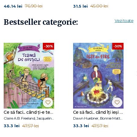
76.90 lei
45.00 lei
46.14 lei
31.5 lei
Bestseller categorie:
Vezi toate
-30%
-30%
Ce să faci... când ți-e teamă de greșeli. Ghid pentru copiii care nu acceptă să fie imperfecți
Ce să faci... când îţi ieşi din fire. Ghid pentru copiii care nu-şi pot stăpâni furia
Claire A.B. Freeland, Jacqueline B. Toner, Janet McDonnell
Dawn Huebner, Bonnie Matthews
47.57 lei
47.57 lei
33.3 lei
33.3 lei