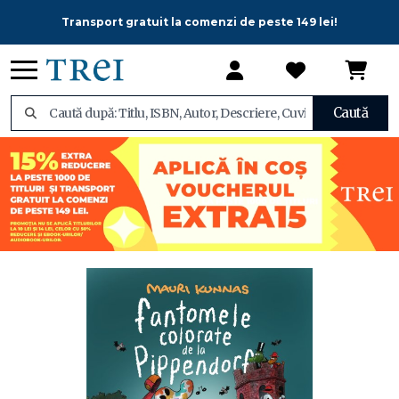
Transport gratuit la comenzi de peste 149 lei!
Caută