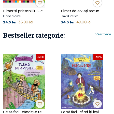
Beneficii de lectură – ce poate învăța copilul din această
carte:
Elmer și prietenii lui - carte de colorat la petrecere
Elmer de-a v-ați ascunselea!
David McKee
David McKee
35.00 lei
49.00 lei
24.5 lei
34.3 lei
creșterea creativității și a coordonării
Bestseller categorie:
Vezi toate
evidențierea importanței prieteniei și a gesturilor de
sărbătoare
-30%
-30%
promovarea bucuriei și a participării active.
De ce îl iubesc pe Elmer copiii din întreaga lume?
Colorat și unic:
Elmer este singurul elefant diferit din turmă,
cu petice în toate culorile curcubeului, care ne arată că a fi
unic este un dar!
Ce să faci... când ți-e teamă de greșeli. Ghid pentru copiii care nu acceptă să fie imperfecți
Ce să faci... când îţi ieşi din fire. Ghid pentru copiii care nu-şi pot stăpâni furia