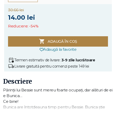
30.66 lei
14.00 lei
Reducere: -54%
ADAUGĂ ÎN COȘ
Adaugă la favorite
Termen estimativ de livrare:
3-9 zile lucrătoare
Livrare gratuită pentru comenzi peste 149 lei
Descriere
Părinții lui Bessie sunt mereu foarte ocupați, dar alături de ei
e Bunica…
Ce bine!
Bunica are întotdeauna timp pentru Bessie. Bunica știe
trucuri cu cărți, joacă fotbal, se joacă de-a v-ați ascunselea.