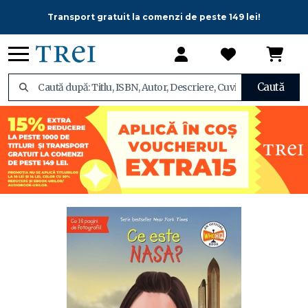
Transport gratuit la comenzi de peste 149 lei!
Caută