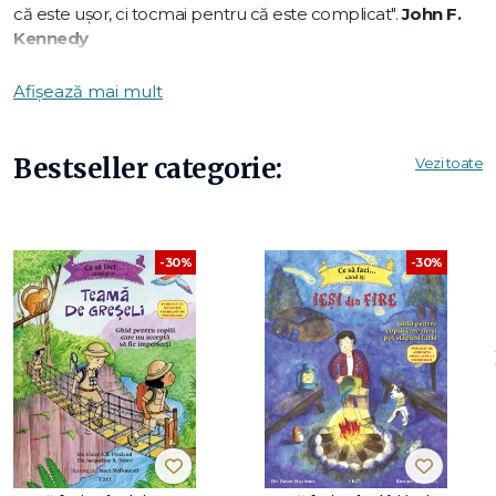
că este uşor, ci tocmai pentru că este complicat".
John F.
Kennedy
Afișează mai mult
Care dintre următoarele afirmații sunt adevărate:
• A fost creată în 1958, în perioada de început a cursei
Bestseller categorie:
Vezi toate
spațiale cu Uniunea Sovietică.
• În 1969, Statele Unite au câștigat cursa spațială trimițând
astronauți pe lună.
-30%
-30%
• În 1977, NASA a trimis în spațiu două discuri aurite care încă
se află acolo.
Toate cele de mai sus!
Află mai multe din această carte minunat ilustrată!