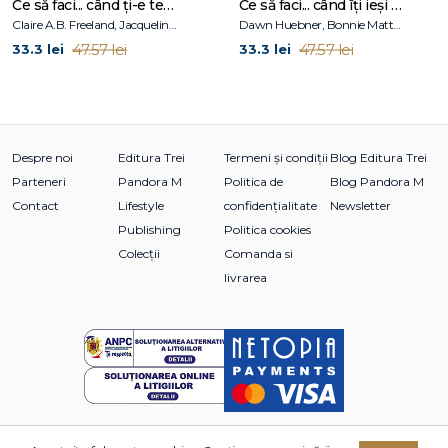
Ce să faci... când ți-e teamă de greșeli. Ghid pentru copiii care nu acceptă să fie imperfecți
Ce să faci... când îţi ieşi din fire. Ghid pentru copiii care nu-şi pot stăpâni furia
Claire A.B. Freeland, Jacqueline B. Toner, Janet McDonnell
Dawn Huebner, Bonnie Matthews
47.57 lei
47.57 lei
33.3 lei
33.3 lei
Despre noi
Editura Trei
Termeni și condiții
Blog Editura Trei
Parteneri
Pandora M
Politica de
Blog Pandora M
Contact
Lifestyle
confidențialitate
Newsletter
Publishing
Politica cookies
Colecții
Comanda si
livrarea