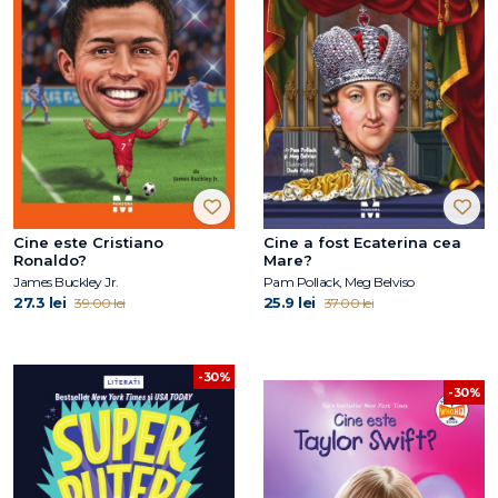
Cine este Cristiano
Cine a fost Ecaterina cea
Ronaldo?
Mare?
James Buckley Jr.
Pam Pollack, Meg Belviso
27.3 lei
25.9 lei
39.00 lei
37.00 lei
-30%
-30%