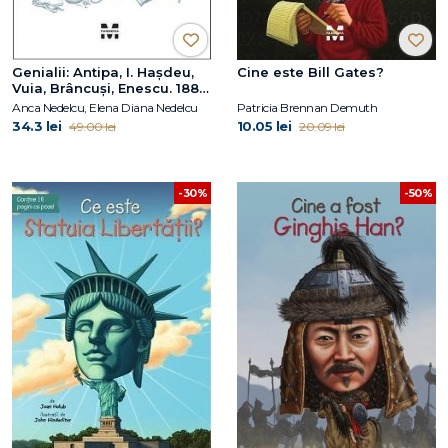
Genialii: Antipa, I. Hașdeu,
Cine este Bill Gates?
Vuia, Brâncuși, Enescu. 1886
– Un an din copilăria lor
Anca Nedelcu, Elena Diana Nedelcu
Patricia Brennan Demuth
34.3 lei
10.05 lei
49.00 lei
20.09 lei
-50%
-30%