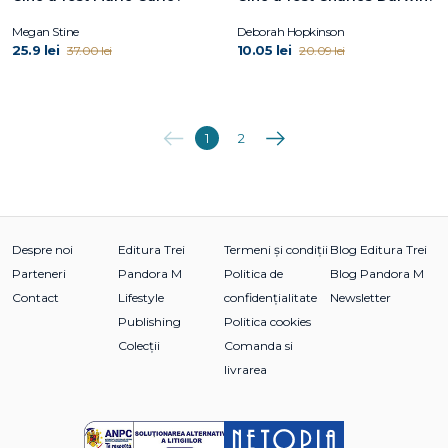
Megan Stine
Deborah Hopkinson
25.9 lei
10.05 lei
37.00 lei
20.09 lei
Anterioara
Următoarea
1
2
Despre noi
Editura Trei
Termeni și condiții
Blog Editura Trei
Parteneri
Pandora M
Politica de
Blog Pandora M
Contact
Lifestyle
confidențialitate
Newsletter
Publishing
Politica cookies
Colecții
Comanda si
livrarea