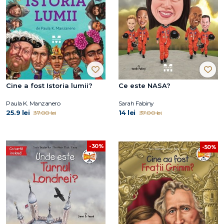
Cine a fost Istoria lumii?
Ce este NASA?
Paula K. Manzanero
Sarah Fabiny
25.9 lei
14 lei
37.00 lei
37.00 lei
-30%
-50%