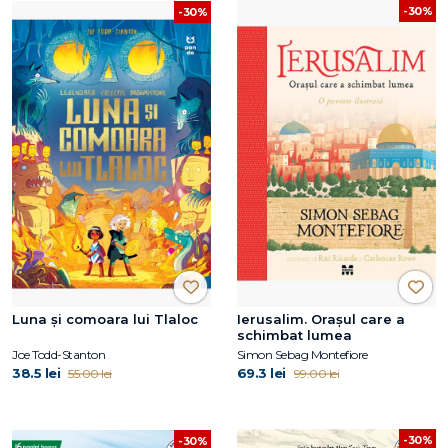
-30%
-30%
Luna și comoara lui Tlaloc
Ierusalim. Orașul care a
schimbat lumea
Joe Todd-Stanton
Simon Sebag Montefiore
38.5 lei
69.3 lei
55.00 lei
99.00 lei
-30%
-30%