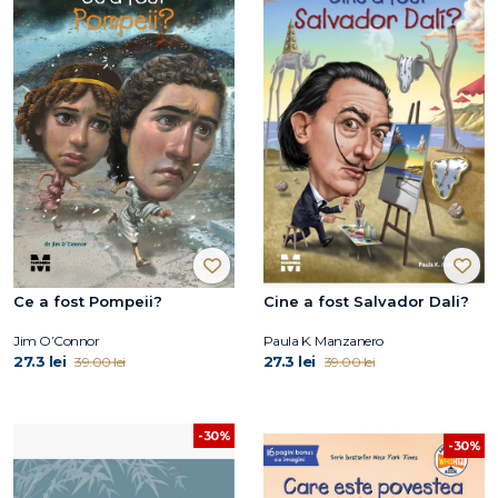
Ce a fost Pompeii?
Cine a fost Salvador Dali?
Jim O’Connor
Paula K. Manzanero
27.3 lei
27.3 lei
39.00 lei
39.00 lei
-30%
-30%