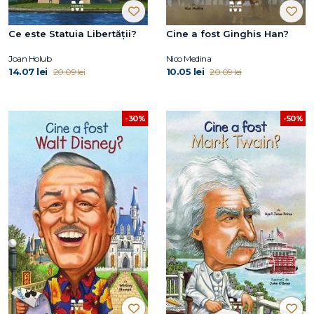
Ce este Statuia Libertății?
Cine a fost Ginghis Han?
Joan Holub
Nico Medina
14.07 lei
10.05 lei
20.09 lei
20.09 lei
-30%
-50%