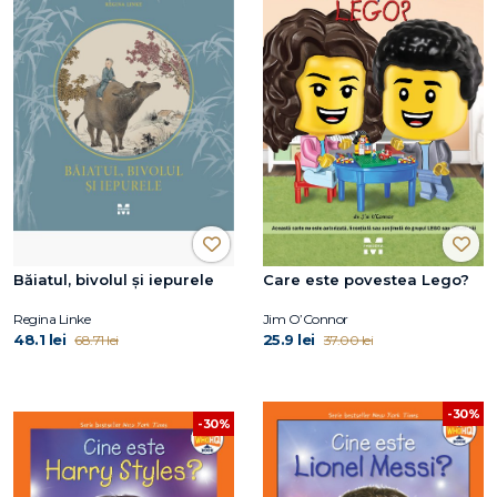
Băiatul, bivolul și iepurele
Care este povestea Lego?
Regina Linke
Jim O’Connor
48.1 lei
25.9 lei
68.71 lei
37.00 lei
-30%
-30%