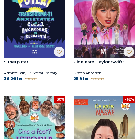
Superputeri
Cine este Taylor Swift?
Remme Jain, Dr. Shefali Tsabary
Kirsten Anderson
36.26 lei
25.9 lei
51.80 lei
37.00 lei
-30%
-62%