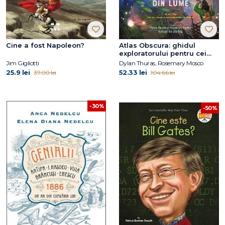
Cine a fost Napoleon?
Atlas Obscura: ghidul
exploratorului pentru cei
mai aventuroși copii din
Jim Gigliotti
Dylan Thuras, Rosemary Mosco
lume
25.9 lei
52.33 lei
37.00 lei
104.66 lei
-30%
-50%