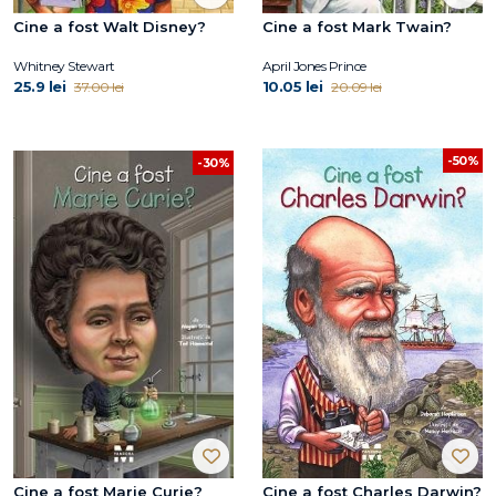
Cine a fost Walt Disney?
Cine a fost Mark Twain?
Whitney Stewart
April Jones Prince
25.9 lei
10.05 lei
37.00 lei
20.09 lei
-50%
-30%
Cine a fost Marie Curie?
Cine a fost Charles Darwin?