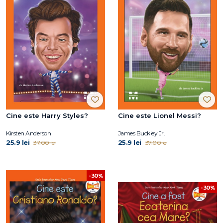
Cine este Harry Styles?
Cine este Lionel Messi?
Kirsten Anderson
James Buckley Jr.
25.9 lei
25.9 lei
37.00 lei
37.00 lei
-30%
-30%