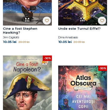
Cine a fost Stephen
Unde este Turnul Eiffel?
Hawking?
Jim Gigliotti
Dina Anastasio
10.05 lei
10.05 lei
20.09 lei
20.09 lei
-30%
-50%