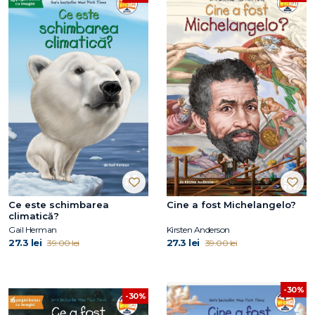
Ce este schimbarea
Cine a fost Michelangelo?
climatică?
Gail Herman
Kirsten Anderson
27.3 lei
27.3 lei
39.00 lei
39.00 lei
-30%
-30%