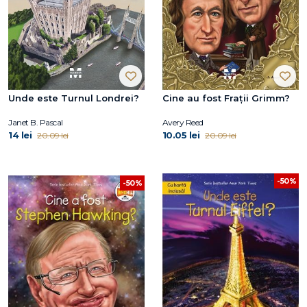
Unde este Turnul Londrei?
Cine au fost Frații Grimm?
Janet B. Pascal
Avery Reed
14 lei
10.05 lei
20.09 lei
20.09 lei
-50%
-50%