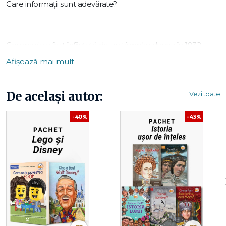
Care informații sunt adevărate?
Compania a fost înființată de un tâmplar danez în 1932
Afișează mai mult
Numele vine de la doua cuvinte daneze care înseamnă
„joacă-te bine”
De același autor:
Vezi toate
-40%
-43%
Toate cele de mai sus!
Află mai multe din această carte frumos ilustrată!