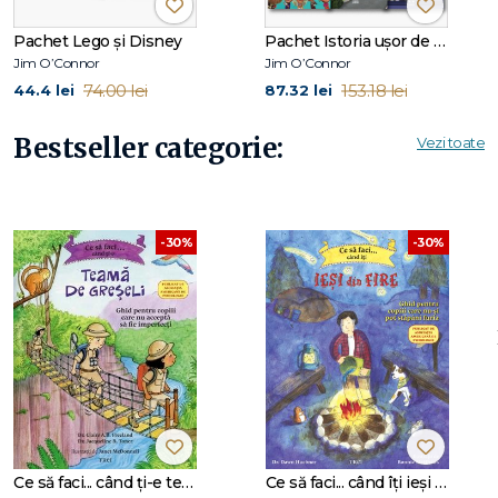
Pachet Lego și Disney
Pachet Istoria ușor de înțeles
Jim O’Connor
Jim O’Connor
74.00 lei
153.18 lei
44.4 lei
87.32 lei
Bestseller categorie:
Vezi toate
-30%
-30%
Ce să faci... când ți-e teamă de greșeli. Ghid pentru copiii care nu acceptă să fie imperfecți
Ce să faci... când îţi ieşi din fire. Ghid pentru copiii care nu-şi pot stăpâni furia