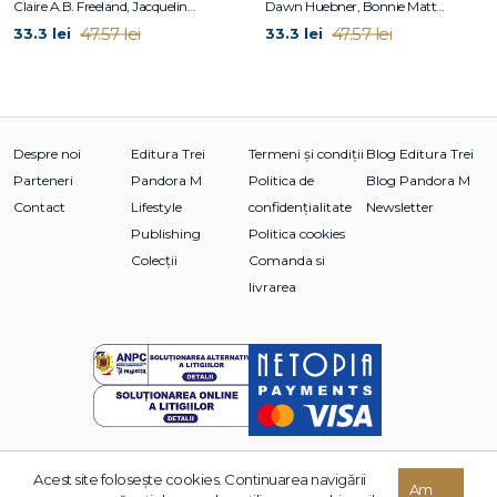
Claire A.B. Freeland, Jacqueline B. Toner, Janet McDonnell
Dawn Huebner, Bonnie Matthews
47.57 lei
47.57 lei
33.3 lei
33.3 lei
Despre noi
Editura Trei
Termeni și condiții
Blog Editura Trei
Parteneri
Pandora M
Politica de
Blog Pandora M
Contact
Lifestyle
confidențialitate
Newsletter
Publishing
Politica cookies
Colecții
Comanda si
livrarea
Acest site foloseşte cookies. Continuarea navigării
Am
© 2026 Grupul Editorial TREI. Toate drepturile rezervate.