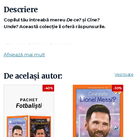
Descriere
Copilul tău întreabă mereu
De ce?
și
Cine?
Unde?
Această colecție îi oferă răspunsurile.
Cine este Cristiano Ronaldo?
Afișează mai mult
·
Un băiat portughez care a visat să joace fotbal
profesionist
De același autor:
Vezi toate
·
Un star în ascensiune care a semnat cu Manchester
-30%
-40%
United când avea doar 18 ani
·
Unul dintre cei mai buni fotbaliști ai lumii
➤ Toate cele de mai sus!