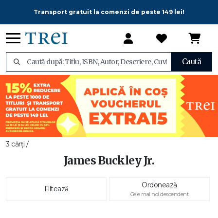
Transport gratuit la comenzi de peste 149 lei!
Caută
3 cărți /
James Buckley Jr.
Ordonează
Filtează
Cele mai noi descendent