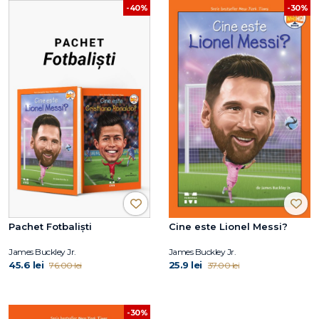
-30%
-40%
Pachet Fotbaliști
Cine este Lionel Messi?
James Buckley Jr.
James Buckley Jr.
45.6 lei
25.9 lei
76.00 lei
37.00 lei
-30%