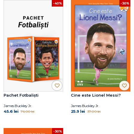
-30%
-40%
Pachet Fotbaliști
Cine este Lionel Messi?
James Buckley Jr.
James Buckley Jr.
45.6 lei
25.9 lei
76.00 lei
37.00 lei
-30%