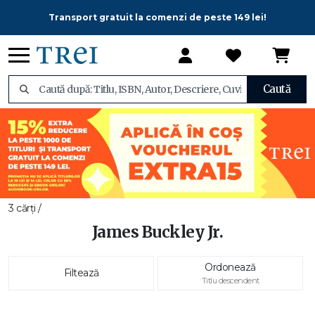
Transport gratuit la comenzi de peste 149 lei!
Caută
3 cărți /
James Buckley Jr.
Ordonează
Filtează
Titlu descendent