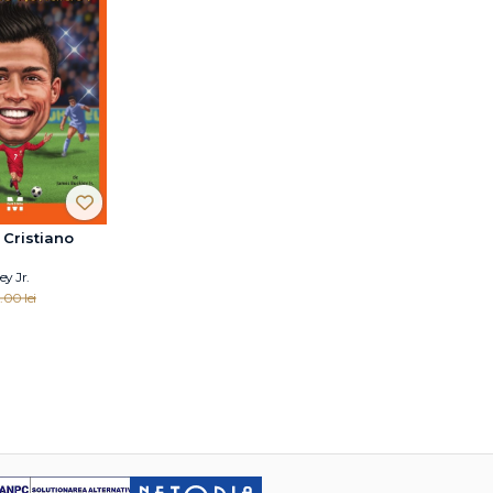
 Cristiano
y Jr.
.00 lei