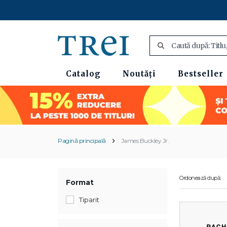
Catalog
Noutăți
Bestseller
Pagină principală
James Buckley Jr.
Ordonează după:
Format
Tiparit