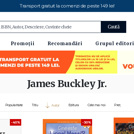
Transport gratuit la comenzi de peste 149 lei!
Caută
Promoții
Recomandări
Grupul editori
James Buckley Jr.
Popularitate
Titlu
Editura
Cele mai noi
Preț
Autor
-30%
-40%