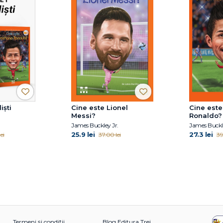
iști
Cine este Lionel
Cine este
Messi?
Ronaldo?
.
James Buckley Jr.
James Buckle
25.9 lei
27.3 lei
ei
37.00 lei
39
Termeni și condiții
Blog Editura Trei