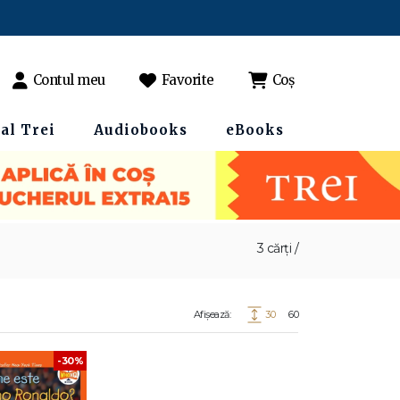
Contul meu
Favorite
Coș
al Trei
Audiobooks
eBooks
3 cărți /
Afișează:
30
60
-30%