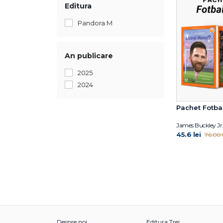
Editura
Pandora M
An publicare
2025
2024
Pachet Fotbal
James Buckley Jr
45.6 lei
76.00 l
Despre noi
Editura Trei