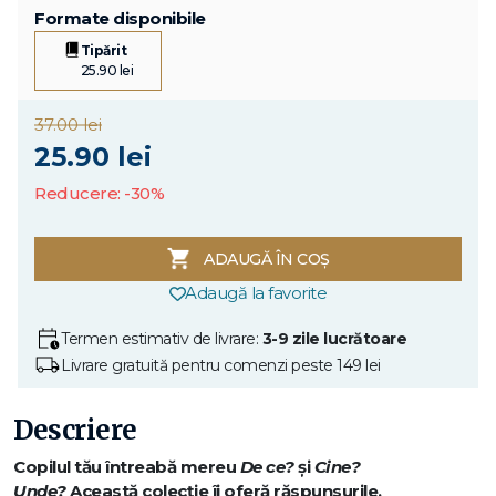
Formate disponibile
Tipărit
25.90 lei
37.00 lei
25.90 lei
Reducere: -30%
ADAUGĂ ÎN COȘ
Adaugă la favorite
Termen estimativ de livrare:
3-9 zile lucrătoare
Livrare gratuită pentru comenzi peste 149 lei
Descriere
Copilul tău întreabă mereu
De ce?
și
Cine?
Unde?
Această colecție îi oferă răspunsurile.