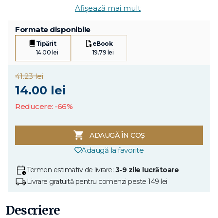
Afișează mai mult
Formate disponibile
Tipărit
eBook
14.00 lei
19.79 lei
41.23 lei
14.00 lei
Reducere: -66%
ADAUGĂ ÎN COȘ
Adaugă la favorite
Termen estimativ de livrare:
3-9 zile lucrătoare
Livrare gratuită pentru comenzi peste 149 lei
Descriere