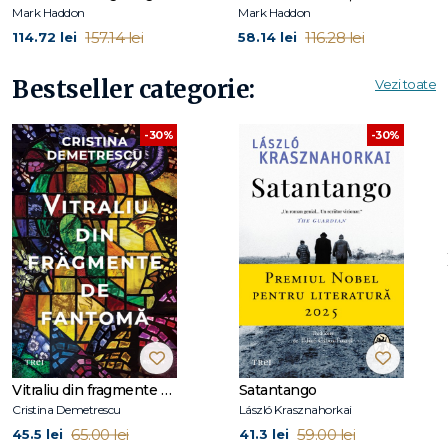
Mark Haddon
Mark Haddon
157.14 lei
116.28 lei
114.72 lei
58.14 lei
Bestseller categorie:
Vezi toate
-30%
-30%
Vitraliu din fragmente de fantomă
Satantango
Cristina Demetrescu
László Krasznahorkai
65.00 lei
59.00 lei
45.5 lei
41.3 lei