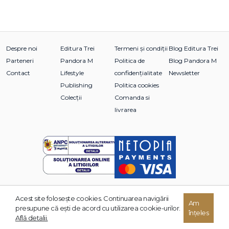
Despre noi
Editura Trei
Termeni și condiții
Blog Editura Trei
Parteneri
Pandora M
Politica de
Blog Pandora M
Contact
Lifestyle
confidențialitate
Newsletter
Publishing
Politica cookies
Colecții
Comanda si
livrarea
Acest site foloseşte cookies. Continuarea navigării
Am
© 2026 Grupul Editorial TREI. Toate drepturile rezervate.
presupune că eşti de acord cu utilizarea cookie-urilor.
înțeles
Dezvoltat de:
Află detalii.