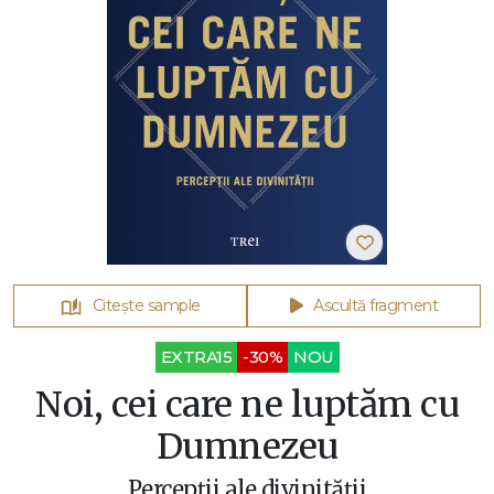
Citește sample
Ascultă fragment
EXTRA15
-30%
NOU
Noi, cei care ne luptăm cu
Dumnezeu
Percepții ale divinității