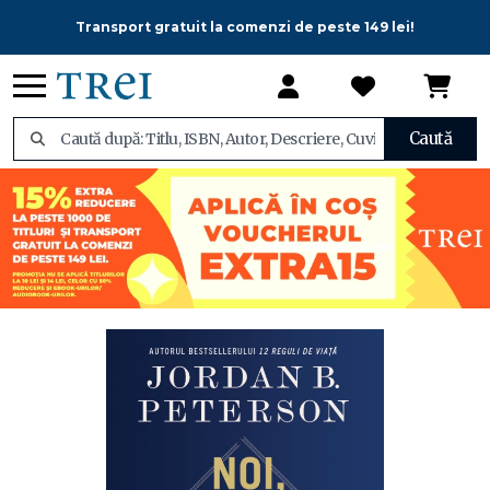
Transport gratuit la comenzi de peste 149 lei!
Caută