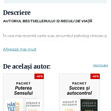
Descriere
AUTORUL BESTSELLERULUI
12 REGULI DE VIAȚĂ
În cea mai recentă carte a sa, renumitul psiholog clinician și
autor de bestsellere Jordan Peterson ne poartă prin
vechile povestiri biblice despre revoltă, sacrificiu, suferință și
Afișează mai mult
triumf, istorii care stau la baza întregii lumi occidentale.
Plecând de la psihologia religiei, mitologie și filosofie, el
dezvăluie înțelepciunea profundă a textelor biblice,
De același autor:
Vezi toate
explicând de ce le ignorăm astăzi și ce primejdie imensă
ascunde această îndepărtare de Biblie. Adam și Eva și
-40%
-40%
căderea eternă a omenirii; războiul sângeros dintre Cain și
Abel; potopul îngrozitor al lui Noe; prăbușirea
spectaculoasă a Turnului Babel; aventura teribilă a lui
Avraam și epopeea lui Moise și a israeliților – ce ne-ar putea
spune astăzi toate aceste povești? Cum ne-au ajutat ele,
de-a lungul mileniilor, să înțelegem lumea și cine suntem?