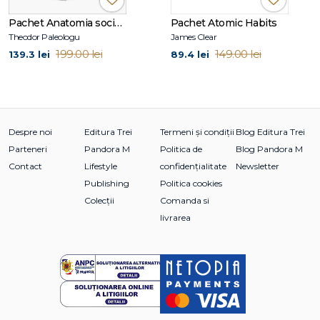
Hărțile sensului. Arhitectura credinței — Jordan B.
Peterson
Pachet Anatomia societății moderne
Pachet Atomic Habits
Lucrarea fundamentală în care autorul analizează miturile,
Theodor Paleologu
James Clear
simbolurile și structurile care modelează experiența
199.00 lei
149.00 lei
139.3 lei
89.4 lei
umană.
De ce să alegi acest pachet
Despre noi
Editura Trei
Termeni și condiții
Blog Editura Trei
✔ Reunește cele mai importante cărți ale lui Jordan
Parteneri
Pandora M
Politica de
Blog Pandora M
Peterson
Contact
Lifestyle
confidențialitate
Newsletter
✔ Explorează teme precum sensul, responsabilitatea și
Publishing
Politica cookies
credința
Colecții
Comanda si
✔ Îmbină psihologia cu filosofia și mitologia
livrarea
✔ Oferă perspective valoroase pentru dezvoltare
personală și reflecție
Cui i se potrivește acest pachet