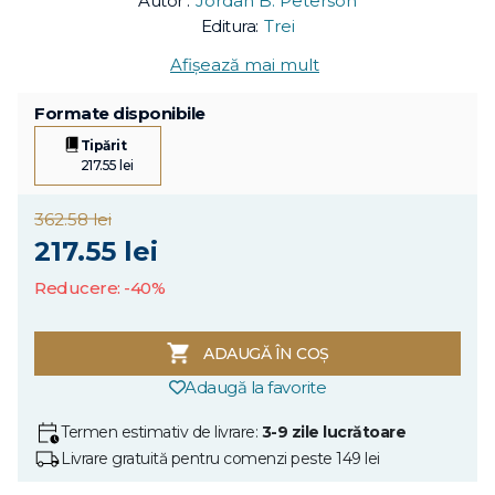
Autor :
Jordan B. Peterson
Editura:
Trei
Afișează mai mult
Formate disponibile
Tipărit
217.55 lei
362.58 lei
217.55 lei
Reducere: -40%
ADAUGĂ ÎN COȘ
Adaugă la favorite
Termen estimativ de livrare:
3-9 zile lucrătoare
Livrare gratuită pentru comenzi peste 149 lei