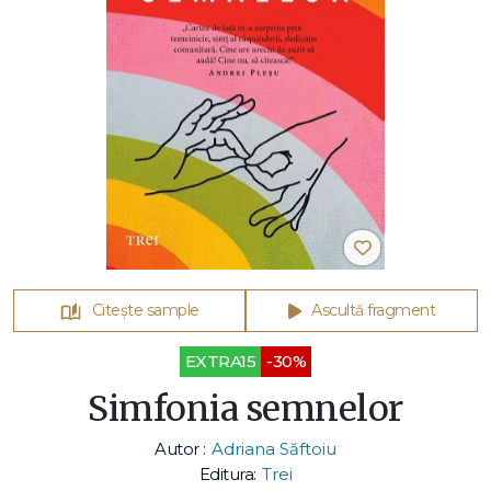
Citește sample
Ascultă fragment
EXTRA15
-30%
Simfonia semnelor
Autor :
Adriana Săftoiu
Editura:
Trei