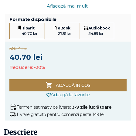
Afișează mai mult
Formate disponibile
Tipărit
eBook
Audiobook
40.70 lei
27.91 lei
34.89 lei
58.14 lei
40.70 lei
Reducere: -30%
ADAUGĂ ÎN COȘ
Adaugă la favorite
Termen estimativ de livrare:
3-9 zile lucrătoare
Livrare gratuită pentru comenzi peste 149 lei
Descriere