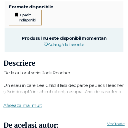
Formate disponibile
Tipărit
Indisponibil
Produsul nu este disponibil momentan
Adaugă la favorite
Descriere
De la autorul seriei Jack Reacher
Un eseu în care Lee Child îl lasă deoparte pe Jack Reacher
și își îndreaptă în schimb atenția asupra tăriei de caracter a
altor eroi, de la Ahile la James Bond, arătând cum mitul
eroului este o parte fundamentală a naturii omenești. Din
Afișează mai mult
Epoca de Piatră la tragediile grecești, de la Shakespeare la
Robin Hood, am avut dintotdeauna eroi. Eroii se află în
miezul miturilor formatoare ale tuturor culturilor și trăiesc și
De același autor:
Vezi toate