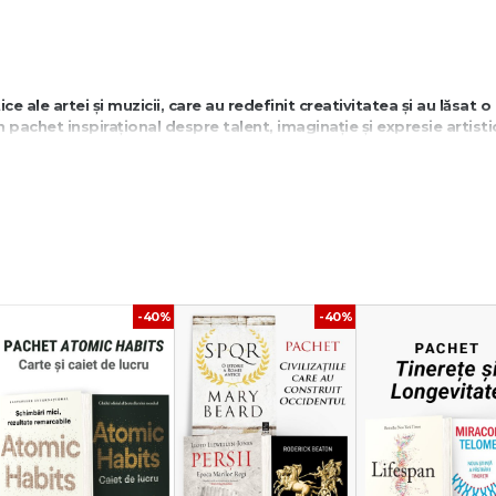
e ale artei și muzicii, care au redefinit creativitatea și au lăsat o
 pachet inspirațional despre talent, imaginație și expresie artisti
lumea prin viziunea și creațiile lor.
t duce la excelență.
ral.
-40%
-40%
 Renașterii, cunoscut pentru sculpturile și picturile sale monumentale, care au
o
iști ai secolului XX, celebru pentru stilul său suprarealist și imaginația sa