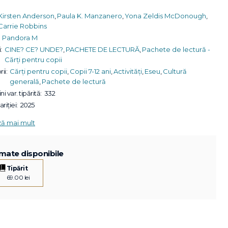
Kirsten Anderson
,
Paula K. Manzanero
,
Yona Zeldis McDonough
,
Carrie Robbins
Pandora M
:
CINE? CE? UNDE?
,
PACHETE DE LECTURĂ
,
Pachete de lectură -
Cărți pentru copii
ii:
Cărți pentru copii
,
Copii 7-12 ani
,
Activități
,
Eseu
,
Cultură
generală
,
Pachete de lectură
ni var. tipărită:
332
riției:
2025
ză mai mult
mate disponibile
Tipărit
69.00 lei