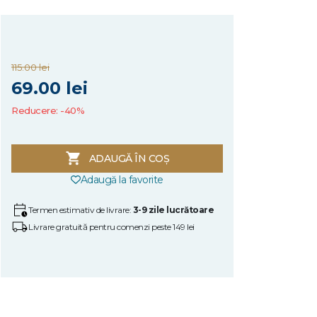
115.00 lei
69.00 lei
Reducere: -40%
ADAUGĂ ÎN COȘ
Adaugă la favorite
Termen estimativ de livrare:
3-9 zile lucrătoare
Livrare gratuită pentru comenzi peste 149 lei