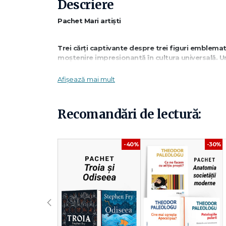
Descriere
Pachet Mari artiști
Trei cărți captivante despre trei figuri emblematic
moștenire impresionantă în cultura universală. Un
Afișează mai mult
Descoperă poveștile unor artiști care au schimbat 
Înțelege cum talentul, munca și originalitatea po
Un pachet despre geniu, inspirație și impact cultu
Recomandări de lectură:
Ce conține pachetul:
-40%
-30%
✔
Cine a fost Michelangelo? – Kirsten Anderson
Viața lui Michelangelo, unul dintre cei mai mari artiști ai
influențat profund istoria artei.
‹
✔
Cine a fost Salvador Dalí? – Paula K. Manzaner
Povestea lui Salvador Dalí, unul dintre cei mai originali art
neconvențională.