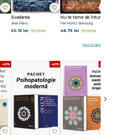
Evadarea
Nu te teme de întuneric
Ultimul răsăr
Jean Reno
Per Moritz Stenborg
Anna Todd
50.15 lei
46.75 lei
50.15 lei
59.00 lei
55.00 lei
59.
Vezi toate
lism și
-40%
-40%
-40%
›