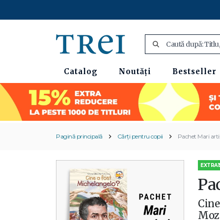
Catalog
Noutăți
Bestseller
Pagină principală
Cărți pentru copii
Pachet Mari arti
EXTRA1
Pac
Cine
Moz