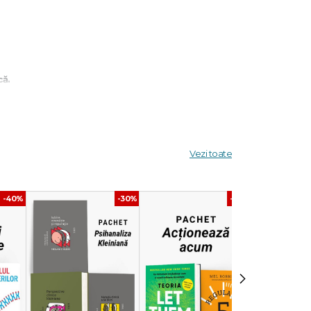
că.
Vezi toate
-40%
-30%
-40%
›