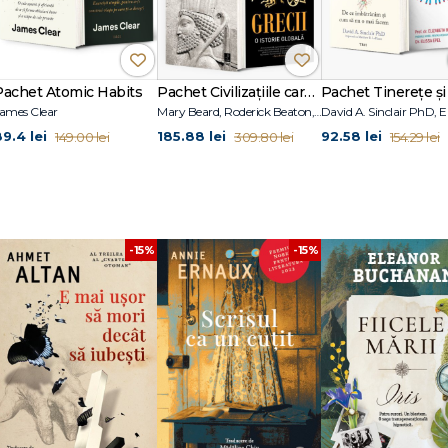
 Zeldis McDonough, Carrie Robbins
 devenit unul dintre cei mai mari compozitori din istorie, apreciat pentru g
Pachet Atomic Habits
Pachet Civilizațiile care au construit Occidentul
ames Clear
Mary Beard, Roderick Beaton, Lloyd Llewellyn-Jones
89.4 lei
185.88 lei
92.58 lei
149.00 lei
309.80 lei
154.29 lei
-15%
-15%
.