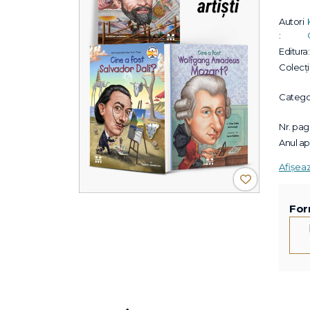
Autori
:
Editura:
Colecții
Categor
Nr. pagi
Anul apa
Afișea
For