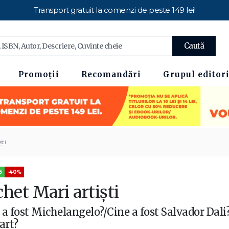
Transport gratuit la comenzi de peste 149 lei!
Caută
Promoții
Recomandări
Grupul editori
ști
5
-40%
het Mari artiști
 a fost Michelangelo?/Cine a fost Salvador Dal
art?