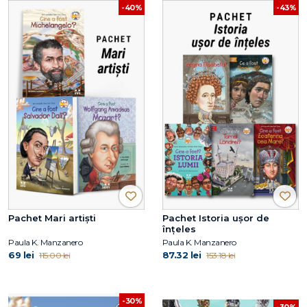
-40%
-43%
Pachet Mari artiști
Pachet Istoria ușor de
înțeles
Paula K. Manzanero
Paula K. Manzanero
69 lei
87.32 lei
115.00 lei
153.18 lei
-30%
-30%