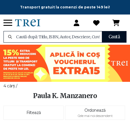
Transport gratuit la comenzi de peste 149 lei!
Caută
4 cărți /
Paula K. Manzanero
Ordonează
Filtează
Cele mai noi descendent