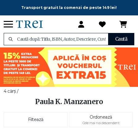
Transport gratuit la comenzi de peste 149 lei!
Caută
4 cărți /
Paula K. Manzanero
Ordonează
Filtează
Cele mai noi descendent