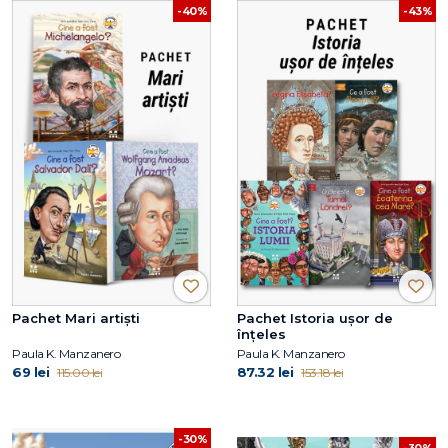
-40%
-43%
Pachet Mari artiști
Pachet Istoria ușor de
înțeles
Paula K. Manzanero
Paula K. Manzanero
69 lei
87.32 lei
115.00 lei
153.18 lei
-30%
-30%