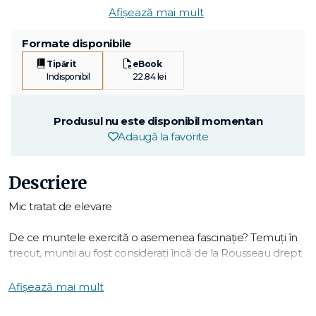
Afișează mai mult
Formate disponibile
Tipărit
eBook
Indisponibil
22.84 lei
Produsul nu este disponibil momentan
Adaugă la favorite
Descriere
Mic tratat de elevare
De ce muntele exercită o asemenea fascinație? Temuți în
trecut, munții au fost considerați încă de la Rousseau drept
locul luminii și al liniștii, spre deosebire de orașele în care te
poți pierde. Atracția pe care o trezesc nu a mai scăzut de
Afișează mai mult
atunci. Copil al zăpezii și al brazilor, crescut în Austria și
Elveția, autorul are o relație cu totul specială cu subiectul