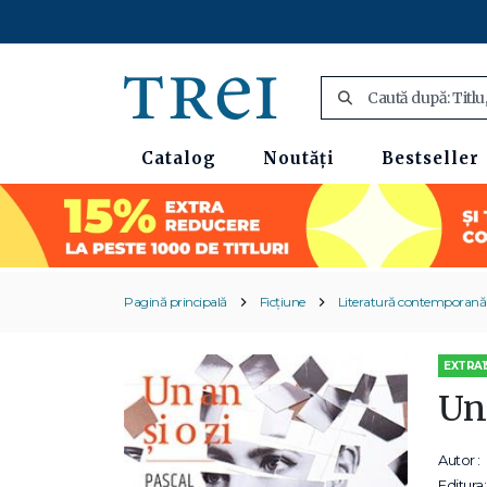
Catalog
Noutăți
Bestseller
Pagină principală
Ficțiune
Literatură contemporană
EXTRA1
Un 
Autor :
Editura: