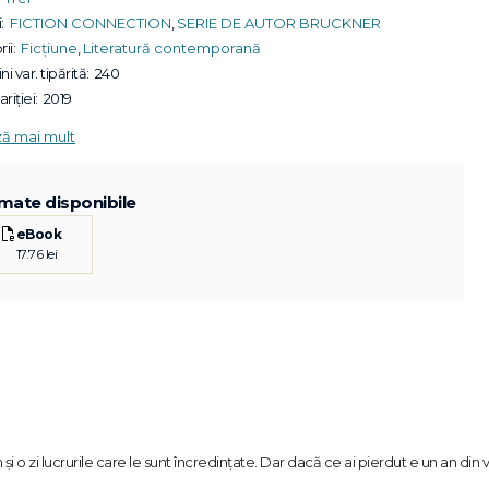
:
FICTION CONNECTION
,
SERIE DE AUTOR BRUCKNER
ii:
Ficțiune
,
Literatură contemporană
ni var. tipărită:
240
riției:
2019
ză mai mult
mate disponibile
eBook
17.76 lei
o zi lucrurile care le sunt încredințate. Dar dacă ce ai pierdut e un an din via