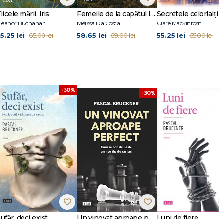
ei. Eseu despre masochismul occidental, Înțelepciunea banilor și Un rasism i
iicele mării. Iris
Femeile de la capătul lumii
Secretele celorlalți
leanor Buchanan
Mélissa Da Costa
Clare Mackintosh
5.25 lei
58.65 lei
55.25 lei
65.00 lei
69.00 lei
65.00 lei
-30%
-30%
ufăr, deci exist
Un vinovat aproape perfect
Luni de fiere