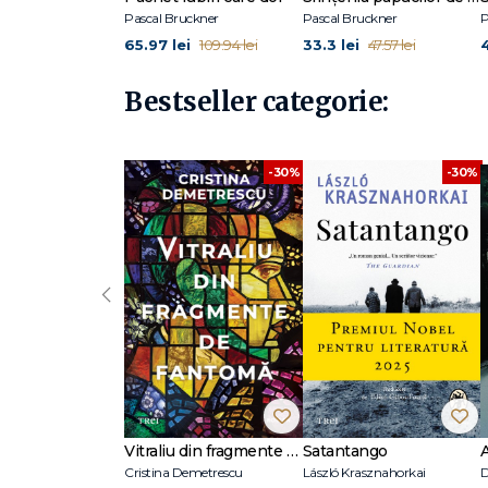
Pascal Bruckner
Pascal Bruckner
P
65.97 lei
33.3 lei
109.94 lei
47.57 lei
Bestseller categorie:
-30%
-30%
‹
Vitraliu din fragmente de fantomă
Satantango
Cristina Demetrescu
László Krasznahorkai
D