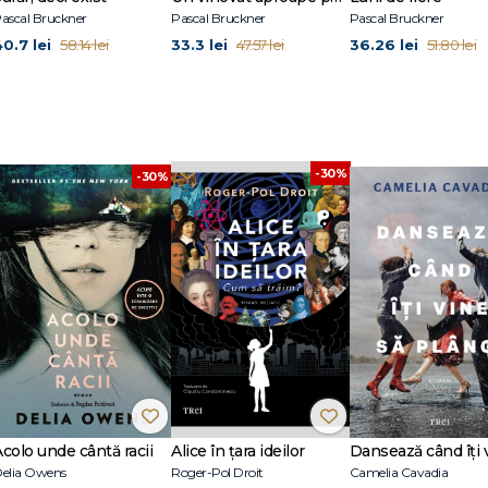
ascal Bruckner
Pascal Bruckner
Pascal Bruckner
40.7 lei
33.3 lei
36.26 lei
58.14 lei
47.57 lei
51.80 lei
-30%
-30%
Acolo unde cântă racii
Alice în țara ideilor
elia Owens
Roger-Pol Droit
Camelia Cavadia