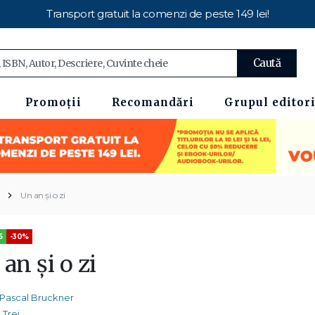
Transport gratuit la comenzi de peste 149 lei!
Caută
Promoții
Recomandări
Grupul editori
Un an și o zi
5
-30%
an și o zi
Pascal Bruckner
Trei