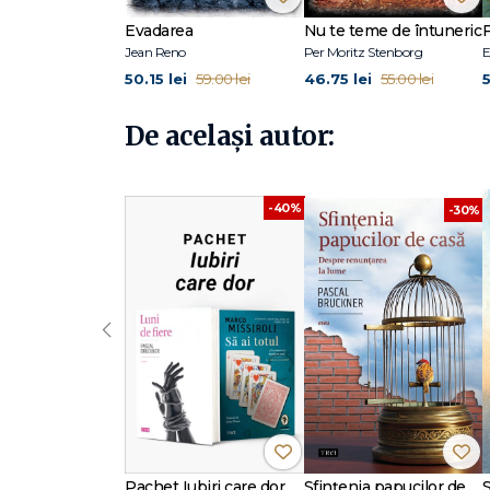
Euforia perpetuă, Mizeria prosperităţii, Tirania penitenţ
Evadarea
Nu te teme de întuneric
F
Jean Reno
Per Moritz Stenborg
E
50.15 lei
46.75 lei
5
59.00 lei
55.00 lei
De același autor:
-40%
-30%
‹
Pachet Iubiri care dor
Sfințenia papucilor de casă
S