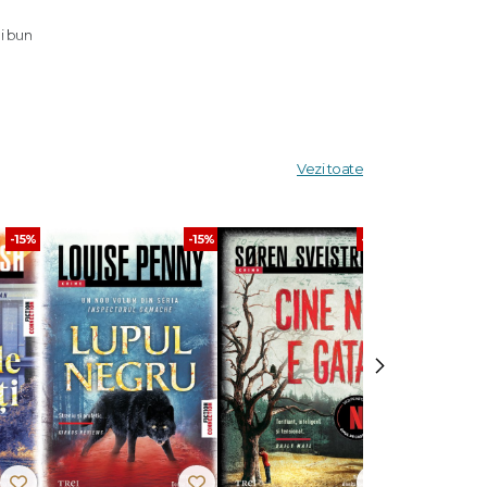
i bun
ordul
ului.
Vezi toate
pţia
-15%
-15%
-30%
›
apărut
 faţă de
olumul de
goste,