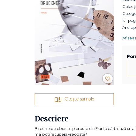
Colecții
Categor
Nr. pagi
Anul apa
Afișea
For
Citește sample
Descriere
Birourile de obiecte pierdute din Franța păstrează un an şi 
mai poți recupera vreodată?