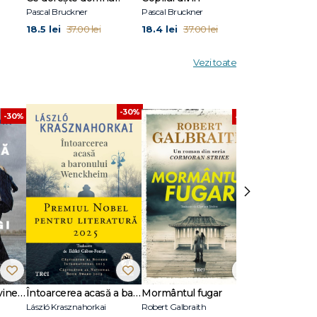
Pascal Bruckner
Pascal Bruckner
Pascal Bruckne
18.5 lei
18.4 lei
23.69 lei
37.00 lei
37.00 lei
47
Vezi toate
-30%
-30%
-30%
›
Dansează când îți vine să plângi
Întoarcerea acasă a baronului Wenckheim
Mormântul fugar
Un animal să
László Krasznahorkai
Robert Galbraith
Joël Dicker