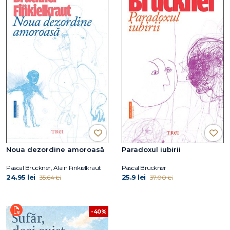
Noua dezordine amoroasă
Paradoxul iubirii
Pascal Bruckner, Alain Finkielkraut
Pascal Bruckner
24.95 lei
25.9 lei
35.64 lei
37.00 lei
-40%