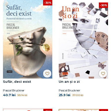
-30%
-30%
Sufăr, deci exist
Un an și o zi
Pascal Bruckner
Pascal Bruckner
40.7 lei
25.9 lei
58.14 lei
37.00 lei