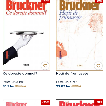
-50%
-50%
Ce dorește domnul?
Hoţii de frumuseţe
Pascal Bruckner
Pascal Bruckner
18.5 lei
23.69 lei
37.00 lei
47.57 lei
-30%
-30%