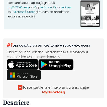
Descarcă acum aplicația gratuită
myBOOKmag
din
Apple Store
,
Google Play
sau
Microsoft Store
și bucură-te imediat de
lectura acestei cărți!
#1
DESCARCĂ GRATUIT APLICAȚIA MYBOOKMAG ACUM
Citește oriunde, oricând. Sincronizează-ți biblioteca și
continuă lectura pe orice dispozitiv.
Toate cărțile tale într-o singură aplicație:
M
MyBookMag
Descriere