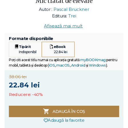
Mic tratat de elevare
Autor :
Pascal Bruckner
Editura:
Trei
Afișează mai mult
Formate disponibile
Tipărit
eBook
Indisponibil
22.84 lei
myBOOKmag
Poți citi acest titlu numai cu aplicația gratuită
pentru
iOS
macOS
Android
Windows
mobil, tabletă și desktop (
,
,
și
).
38.06 lei
22.84 lei
Reducere: -40%
ADAUGĂ ÎN COȘ
Adaugă la favorite