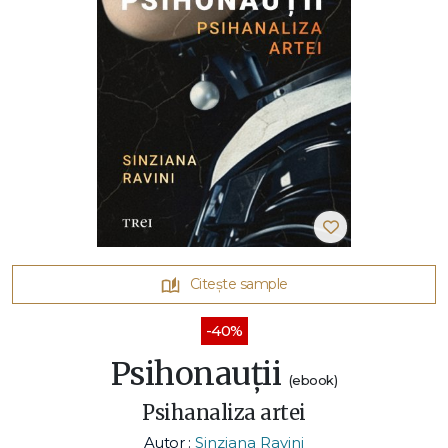
Citește sample
-40%
Psihonauții
(ebook)
Psihanaliza artei
Autor :
Sinziana Ravini