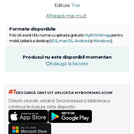
Editura:
Trei
Afișează mai mult
Formate disponibile
myBOOKmag
Poți citi acest titlu numai cu aplicația gratuită
pentru
iOS
macOS
Android
Windows
mobil, tabletă și desktop (
,
,
și
).
Produsul nu este disponibil momentan
Adaugă la favorite
#1
DESCARCĂ GRATUIT APLICAȚIA MYBOOKMAG ACUM
Citește oriunde, oricând. Sincronizează-ți biblioteca și
continuă lectura pe orice dispozitiv.