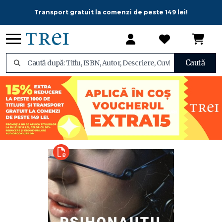
Transport gratuit la comenzi de peste 149 lei!
Caută